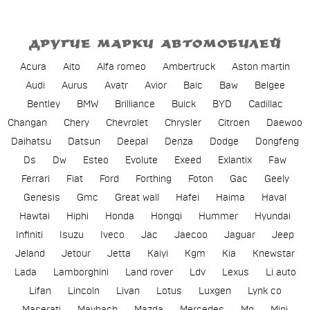
ДРУГИЕ МАРКИ АВТОМОБИЛЕЙ
Acura
Aito
Alfa romeo
Ambertruck
Aston martin
Audi
Aurus
Avatr
Avior
Baic
Baw
Belgee
Bentley
BMW
Brilliance
Buick
BYD
Cadillac
Changan
Chery
Chevrolet
Chrysler
Citroen
Daewoo
Daihatsu
Datsun
Deepal
Denza
Dodge
Dongfeng
Ds
Dw
Esteo
Evolute
Exeed
Exlantix
Faw
Ferrari
Fiat
Ford
Forthing
Foton
Gac
Geely
Genesis
Gmc
Great wall
Hafei
Haima
Haval
Hawtai
Hiphi
Honda
Hongqi
Hummer
Hyundai
Infiniti
Isuzu
Iveco
Jac
Jaecoo
Jaguar
Jeep
Jeland
Jetour
Jetta
Kaiyi
Kgm
Kia
Knewstar
Lada
Lamborghini
Land rover
Ldv
Lexus
Li auto
Lifan
Lincoln
Livan
Lotus
Luxgen
Lynk co