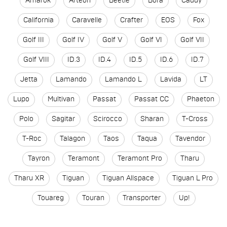
Amarok
Arteon
Beetle
Bora
Caddy
California
Caravelle
Crafter
EOS
Fox
Golf III
Golf IV
Golf V
Golf VI
Golf VII
Golf VIII
ID.3
ID.4
ID.5
ID.6
ID.7
Jetta
Lamando
Lamando L
Lavida
LT
Lupo
Multivan
Passat
Passat CC
Phaeton
Polo
Sagitar
Scirocco
Sharan
T-Cross
T-Roc
Talagon
Taos
Taqua
Tavendor
Tayron
Teramont
Teramont Pro
Tharu
Tharu XR
Tiguan
Tiguan Allspace
Tiguan L Pro
Touareg
Touran
Transporter
Up!