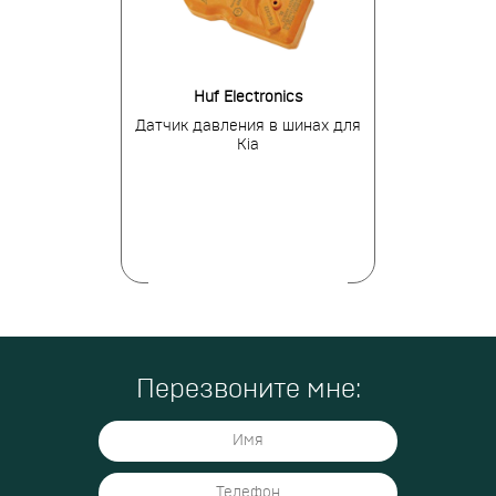
tronics
Huf Electronics
BH
ния в шинах
Датчик давления в шинах для
Датчик давле
альный
Kia
Hyundai Cre
Перезвоните мне: