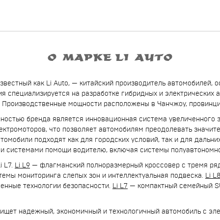
О МАРКЕ LI AUTO
 известный как Li Auto, — китайский производитель автомобилей,
ия специализируется на разработке гибридных и электрических 
. Производственные мощности расположены в Чанчжоу, провинция
ностью бренда является инновационная система увеличенного з
лектромоторов, что позволяет автомобилям преодолевать значи
втомобили подходят как для городских условий, так и для дальн
и системами помощи водителю, включая системы полуавтономн
i L7.
Li L9
— флагманский полноразмерный кроссовер с тремя ря
темы мониторинга слепых зон и интеллектуальная подвеска.
Li L
шенные технологии безопасности.
Li L7
— компактный семейный S
то ищет надежный, экономичный и технологичный автомобиль с э