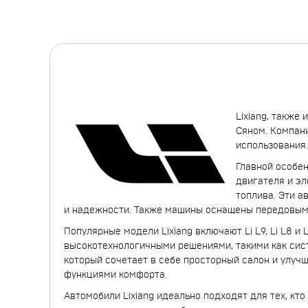
Lixiang, также
Сяном. Компан
использования
Главной особен
двигателя и э
топлива. Эти а
и надежности. Также машины оснащены передовым
Популярные модели Lixiang включают Li L9, Li L8 и L
высокотехнологичными решениями, такими как сис
который сочетает в себе просторный салон и улуч
функциями комфорта.
Автомобили Lixiang идеально подходят для тех, к