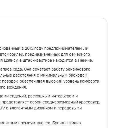
 основанный в 2015 году предпринимателем Ли
автомобилей, предназначенных для семейного
 Цзянсу, а штаб-квартира находится в Пекине.
апаса хода. Она сочетает работу бензинового
тельные расстояния с минимальным расходом
их поездок, обеспечивая высокий уровень комфорта
ого вождения.
дами сидений, роскошным интерьером и
8
представляет собой среднеразмерный кроссовер,
UV с элегантным дизайном и передовыми
лементами премиум-класса. Бренд активно