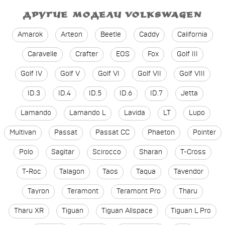
ДРУГИЕ МОДЕЛИ VOLKSWAGEN
Amarok
Arteon
Beetle
Caddy
California
Caravelle
Crafter
EOS
Fox
Golf III
Golf IV
Golf V
Golf VI
Golf VII
Golf VIII
ID.3
ID.4
ID.5
ID.6
ID.7
Jetta
Lamando
Lamando L
Lavida
LT
Lupo
Multivan
Passat
Passat CC
Phaeton
Pointer
Polo
Sagitar
Scirocco
Sharan
T-Cross
T-Roc
Talagon
Taos
Taqua
Tavendor
Tayron
Teramont
Teramont Pro
Tharu
Tharu XR
Tiguan
Tiguan Allspace
Tiguan L Pro