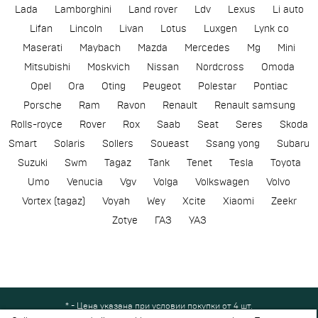
Lada
Lamborghini
Land rover
Ldv
Lexus
Li auto
Lifan
Lincoln
Livan
Lotus
Luxgen
Lynk co
Maserati
Maybach
Mazda
Mercedes
Mg
Mini
Mitsubishi
Moskvich
Nissan
Nordcross
Omoda
Opel
Ora
Oting
Peugeot
Polestar
Pontiac
Porsche
Ram
Ravon
Renault
Renault samsung
Rolls-royce
Rover
Rox
Saab
Seat
Seres
Skoda
Smart
Solaris
Sollers
Soueast
Ssang yong
Subaru
Suzuki
Swm
Tagaz
Tank
Tenet
Tesla
Toyota
Umo
Venucia
Vgv
Volga
Volkswagen
Volvo
Vortex (tagaz)
Voyah
Wey
Xcite
Xiaomi
Zeekr
Zotye
ГАЗ
УАЗ
* - Цена указана при условии покупки от 4 шт.