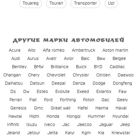
Touareg
Touran
Transporter
Up!
ДРУГИЕ МАРКИ АВТОМОБИЛЕЙ
Acura
Aito
Alfa romeo
Ambertruck
Aston martin
Audi
Aurus
Avatr
Avior
Baic
Baw
Belgee
Bentley
BMW
Brilliance
Buick
BYD
Cadillac
Changan
Chery
Chevrolet
Chrysler
Citroen
Daewoo
Daihatsu
Datsun
Deepal
Denza
Dodge
Dongfeng
Ds
Dw
Esteo
Evolute
Exeed
Exlantix
Faw
Ferrari
Fiat
Ford
Forthing
Foton
Gac
Geely
Genesis
Gmc
Great wall
Hafei
Haima
Haval
Hawtai
Hiphi
Honda
Hongqi
Hummer
Hyundai
Infiniti
Isuzu
Iveco
Jac
Jaecoo
Jaguar
Jeep
Jeland
Jetour
Jetta
Kaiyi
Kgm
Kia
Knewstar