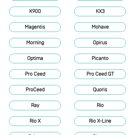
K900
KX3
Magentis
Mohave
Morning
Opirus
Optima
Picanto
Pro Ceed
Pro Ceed GT
ProCeed
Quoris
Ray
Rio
Rio X
Rio X-Line