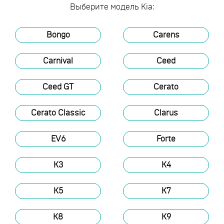
Выберите модель Kia:
Bongo
Carens
Carnival
Ceed
Ceed GT
Cerato
Cerato Classic
Clarus
EV6
Forte
K3
K4
K5
K7
K8
K9