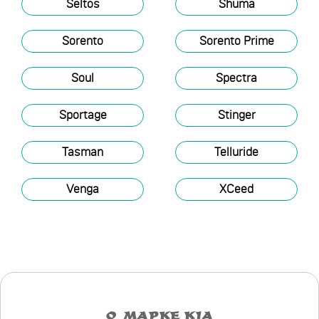
Seltos
Shuma
Sorento
Sorento Prime
Soul
Spectra
Sportage
Stinger
Tasman
Telluride
Venga
XCeed
О МАРКЕ KIA