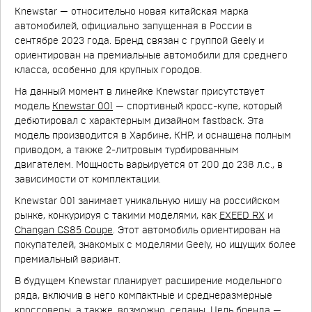
Knewstar — относительно новая китайская марка
автомобилей, официально запущенная в России в
сентябре 2023 года. Бренд связан с группой Geely и
ориентирован на премиальные автомобили для среднего
класса, особенно для крупных городов.
На данный момент в линейке Knewstar присутствует
модель
Knewstar 001
— спортивный кросс-купе, который
дебютировал с характерным дизайном fastback. Эта
модель производится в Харбине, КНР, и оснащена полным
приводом, а также 2-литровым турбированным
двигателем. Мощность варьируется от 200 до 238 л.с., в
зависимости от комплектации.
Knewstar 001 занимает уникальную нишу на российском
рынке, конкурируя с такими моделями, как
EXEED RX
и
Changan CS85 Coupe
. Этот автомобиль ориентирован на
покупателей, знакомых с моделями Geely, но ищущих более
премиальный вариант.
В будущем Knewstar планирует расширение модельного
ряда, включив в него компактные и среднеразмерные
кроссоверы, а также, возможно, седаны. Цель бренда —