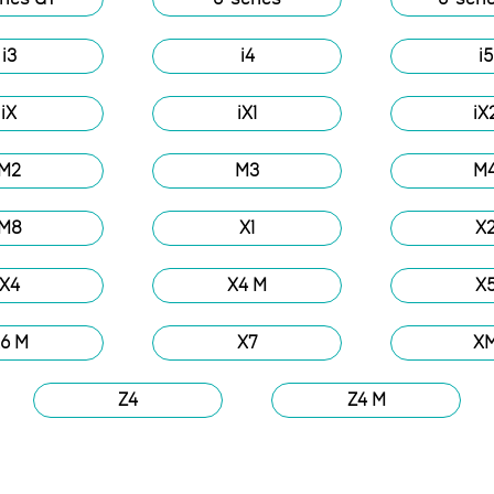
i3
i4
i5
iX
iX1
iX
M2
M3
M
M8
X1
X
X4
X4 M
X
6 M
X7
X
Z4
Z4 M