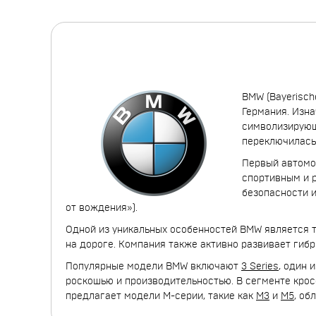
BMW (Bayerisch
Германия. Изна
символизирующ
переключилась 
Первый автомоб
спортивным и 
безопасности и
от вождения»).
Одной из уникальных особенностей BMW является т
на дороге. Компания также активно развивает гибр
Популярные модели BMW включают
3 Series
, один 
роскошью и производительностью. В сегменте кр
предлагает модели M-серии, такие как
M3
и
M5
, об