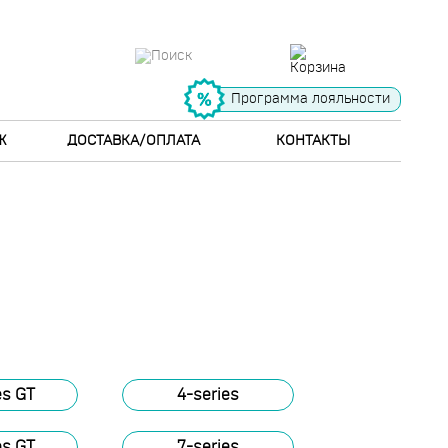
Программа лояльности
Ж
ДОСТАВКА/ОПЛАТА
КОНТАКТЫ
es GT
4-series
es GT
7-series