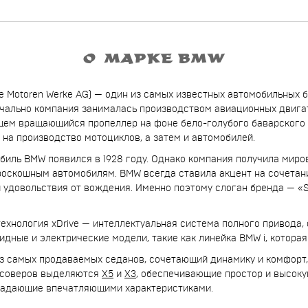
О МАРКЕ BMW
e Motoren Werke AG) — один из самых известных автомобильных б
чально компания занималась производством авиационных двигат
ем вращающийся пропеллер на фоне бело-голубого баварского 
на производство мотоциклов, а затем и автомобилей.
иль BMW появился в 1928 году. Однако компания получила миров
роскошным автомобилям. BMW всегда ставила акцент на сочетан
 удовольствия от вождения. Именно поэтому слоган бренда — «Sh
ехнология xDrive — интеллектуальная система полного привода,
идные и электрические модели, такие как линейка BMW i, котор
из самых продаваемых седанов, сочетающий динамику и комфорт
оссоверов выделяются
X5
и
X3
, обеспечивающие простор и высоку
ладающие впечатляющими характеристиками.