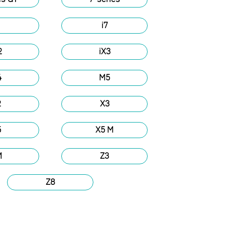
i7
2
iX3
4
M5
2
X3
5
X5 M
M
Z3
Z8