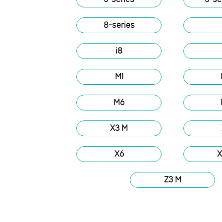
8-series
i8
M1
M6
X3 M
X6
X
Z3 M