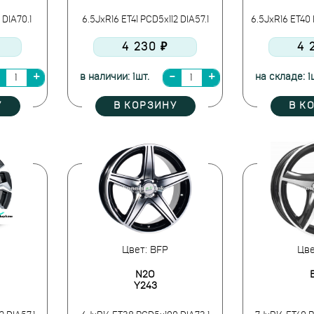
 DIA70.1
6.5JxR16 ET41 PCD5x112 DIA57.1
6.5JxR16 ET40 
4 230 ₽
4 
в наличии: 1шт.
на складе: 1
У
В КОРЗИНУ
В К
Цвет: BFP
Цве
N2O
Y243