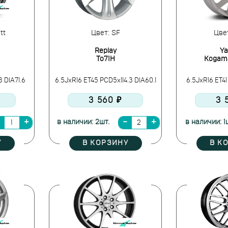
tt
Цвет: SF
Цве
Replay
Y
To71H
Kogama
3 DIA71.6
6.5JxR16 ET45 PCD5x114.3 DIA60.1
6.5JxR16 ET41
3 560 ₽
3 
в наличии: 2шт.
в наличии: 1
У
В КОРЗИНУ
В К