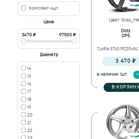
Комплект 4шт.
Цвет: Grap_Ma
Цена
Dotz
CP5
7JxR16 ET45 PCD5x114.
Диаметр
3 470 ₽
14
в наличии: 1шт.
15
16
В КОРЗИН
17
18
19
20
21
22
23