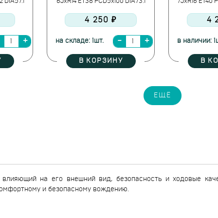
2 DIA57.1
6JxR14 ET38 PCD5x100 DIA73.1
7JxR16 ET40 P
4 250 ₽
4 
на складе: 1шт.
в наличии: 1
У
В КОРЗИНУ
В К
ЕЩЁ
 влияющий на его внешний вид, безопасность и ходовые каче
комфортному и безопасному вождению.