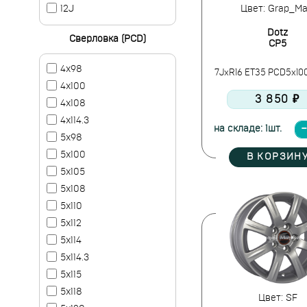
Цвет: Grap_Ma
12J
Dotz
Сверловка (PCD)
CP5
4x98
7JxR16 ET35 PCD5x100
4x100
3 850 ₽
4x108
4x114.3
на складе: 1шт.
5x98
5x100
В КОРЗИН
5x105
5x108
5x110
5x112
5x114
5x114.3
5x115
5x118
Цвет: SF