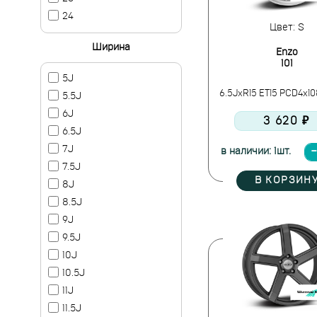
24
Цвет: S
Ширина
Enzo
101
5J
6.5JxR15 ET15 PCD4x10
5.5J
6J
3 620 ₽
6.5J
7J
в наличии: 1шт.
7.5J
В КОРЗИН
8J
8.5J
9J
9.5J
10J
10.5J
11J
11.5J