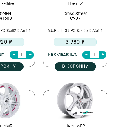
 F-Silver
Цвет: W
OMEN
Cross Street
W 1608
Cr-07
 PCD5x112 DIA66.6
6JxR15 ET39 PCD5x105 DIA56.6
920 ₽
3 980 ₽
шт.
на складе: 1шт.
ОРЗИНУ
В КОРЗИНУ
т: MWRI
Цвет: WFP