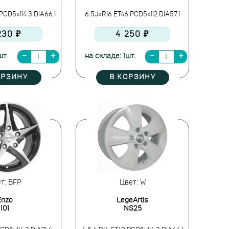
PCD5x114.3 DIA66.1
6.5JxR16 ET46 PCD5x112 DIA57.1
230 ₽
4 250 ₽
шт.
на складе: 1шт.
ОРЗИНУ
В КОРЗИНУ
т: BFP
Цвет: W
Enzo
LegeArtis
101
NS25