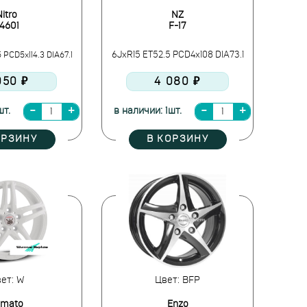
itro
NZ
4601
F-17
 PCD5x114.3 DIA67.1
6JxR15 ET52.5 PCD4x108 DIA73.1
050 ₽
4 080 ₽
шт.
в наличии: 1шт.
ОРЗИНУ
В КОРЗИНУ
ет: W
Цвет: BFP
amato
Enzo