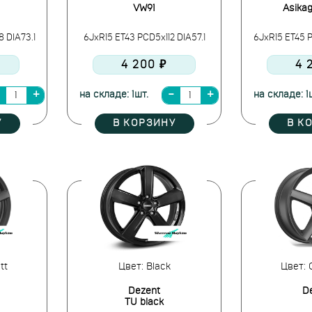
VW91
Asikag
8 DIA73.1
6JxR15 ET43 PCD5x112 DIA57.1
6JxR15 ET45 P
4 200 ₽
4 
на складе: 1шт.
на складе: 1
У
В КОРЗИНУ
В К
tt
Цвет: Black
Цвет: 
Dezent
D
TU black