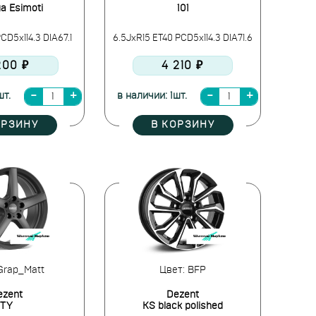
a Esimoti
101
CD5x114.3 DIA67.1
6.5JxR15 ET40 PCD5x114.3 DIA71.6
200 ₽
4 210 ₽
шт.
в наличии: 1шт.
ОРЗИНУ
В КОРЗИНУ
Grap_Matt
Цвет: BFP
ezent
Dezent
TY
KS black polished