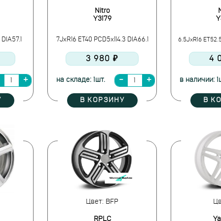
Nitro
N
Y3179
Y
 DIA57.1
7JxR16 ET40 PCD5x114.3 DIA66.1
6.5JxR16 ET52.5
3 980 ₽
4 
на складе: 1шт.
в наличии: 1
У
В КОРЗИНУ
В К
Цвет: BFP
Цв
RPLC
Y