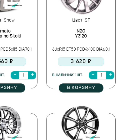
т: Snow
Цвет: SF
amato
N2O
 no Sitoki
Y3120
 PCD5x115 DIA70.1
6JxR15 ET50 PCD4x100 DIA60.1
560 ₽
3 620 ₽
шт.
в наличии: 1шт.
ОРЗИНУ
В КОРЗИНУ