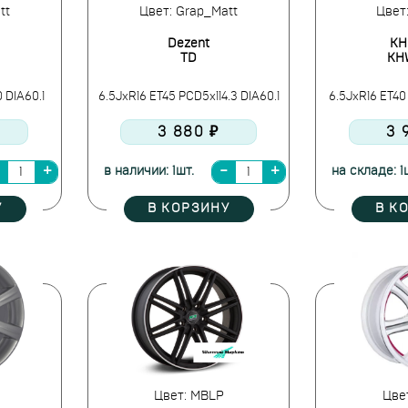
tt
Цвет: Grap_Matt
Цвет:
Dezent
KH
TD
KH
 DIA60.1
6.5JxR16 ET45 PCD5x114.3 DIA60.1
6.5JxR16 ET40
3 880 ₽
3 
в наличии: 1шт.
на складе: 1
У
В КОРЗИНУ
В К
Цвет: MBLP
Цве