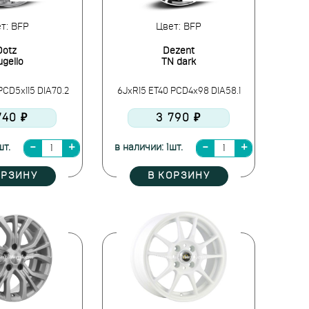
т: BFP
Цвет: BFP
Dotz
Dezent
gello
TN dark
PCD5x115 DIA70.2
6JxR15 ET40 PCD4x98 DIA58.1
740 ₽
3 790 ₽
шт.
в наличии: 1шт.
ОРЗИНУ
В КОРЗИНУ