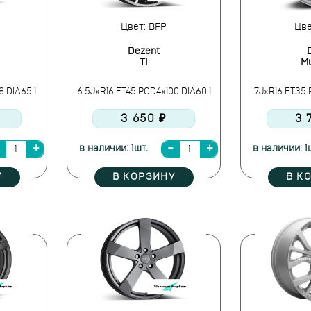
Цвет: BFP
Цве
Dezent
TI
Mu
8 DIA65.1
6.5JxR16 ET45 PCD4x100 DIA60.1
7JxR16 ET35 
3 650 ₽
3 
в наличии: 1шт.
в наличии: 1
У
В КОРЗИНУ
В К