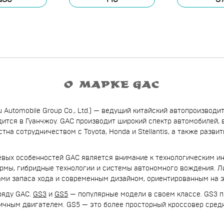
О МАРКЕ GAC
 Automobile Group Co., Ltd.) — ведущий китайский автопроизводи
ится в Гуанчжоу. GAC производит широкий спектр автомобилей, 
тна сотрудничеством с Toyota, Honda и Stellantis, а также разви
евых особенностей GAC является внимание к технологическим и
рмы, гибридные технологии и системы автономного вождения. Л
ами запаса хода и современным дизайном, ориентированным на э
ряду GAC.
GS3
и
GS5
— популярные модели в своем классе. GS3 
ичным двигателем. GS5 — это более просторный кроссовер сре
.