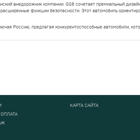
ский внедорожник компании. GS8 сочетает премиальный дизай
 расширенные функции безопасности. Этот автомобиль ориентир
ючая Россию, предлагая конкурентоспособные автомобили, кото
И
КАРТА САЙТА
 ОПЛАТА
АЖ