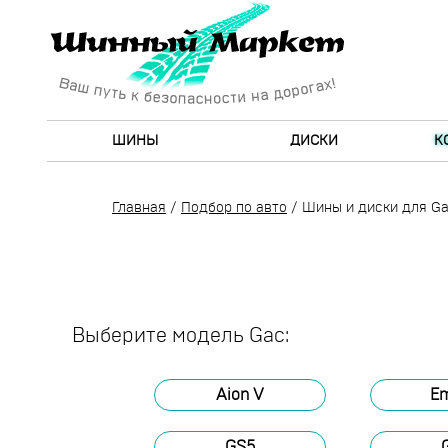
ШИНЫ
ДИСКИ
К
Главная
/
Подбор по авто
/
Шины и диски для G
Выберите модель Gac:
Aion V
E
GS5