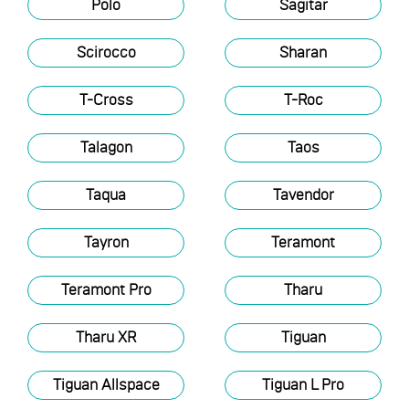
Polo
Sagitar
Scirocco
Sharan
T-Cross
T-Roc
Talagon
Taos
Taqua
Tavendor
Tayron
Teramont
Teramont Pro
Tharu
Tharu XR
Tiguan
Tiguan Allspace
Tiguan L Pro