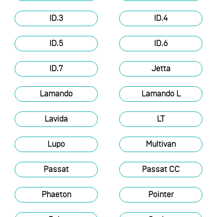
ID.3
ID.4
ID.5
ID.6
ID.7
Jetta
Lamando
Lamando L
Lavida
LT
Lupo
Multivan
Passat
Passat CC
Phaeton
Pointer