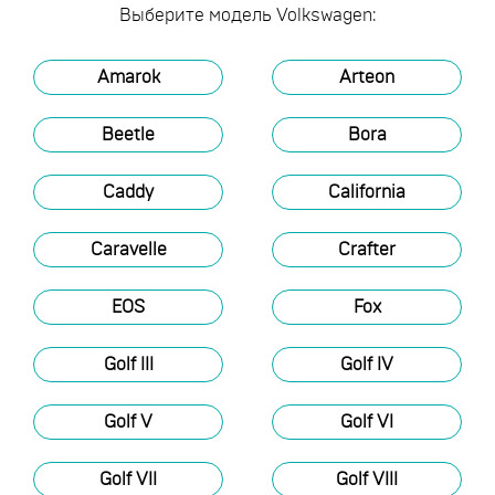
Выберите модель Volkswagen:
Amarok
Arteon
Beetle
Bora
Caddy
California
Caravelle
Crafter
EOS
Fox
Golf III
Golf IV
Golf V
Golf VI
Golf VII
Golf VIII