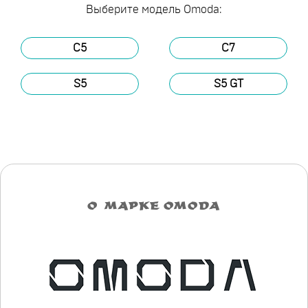
Выберите модель Omoda:
C5
C7
S5
S5 GT
О МАРКЕ OMODA