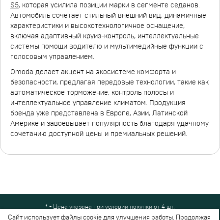
S5
, которая усилила позиции марки в сегменте седанов.
Автомобиль сочетает стильный внешний вид, динамичные
характеристики и высокотехнологичное оснащение,
включая адаптивный круиз-контроль, интеллектуальные
системы помощи водителю и мультимедийные функции с
голосовым управлением.
Omoda делает акцент на экосистеме комфорта и
безопасности, предлагая передовые технологии, такие как
автоматическое торможение, контроль полосы и
интеллектуальное управление климатом. Продукция
бренда уже представлена в Европе, Азии, Латинской
Америке и завоевывает популярность благодаря удачному
сочетанию доступной цены и премиальных решений.
* - Цена указана при условии покупки от 4 шт.
Все права защищены © 2024-2026,
Шинный Маркет
(ООО "Безопасные
Сайт использует файлы cookie для улучшения работы. Продолжая