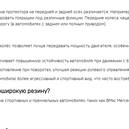
на протектора на передней и задней осях различается. Например
тировать покрышки под различные функции. Передние колеса чаще
рогу (в автомобилях с задним или полным приводом).
колёс позволяет лучше передавать мощность двигателя, особенн
ечивает повышенную устойчивость автомобиля при движении с б
тивление при поворотах, улучшая реакции рулевого управления
мобилю более агрессивный и спортивный вид, что часто востре
оширокую резину?
 спортивных и премиальных автомобилях, таких как BMW, Mercedes