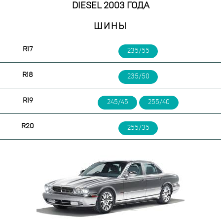
DIESEL 2003 ГОДА
ШИНЫ
R17
235/55
R18
235/50
R19
245/45
255/40
R20
255/35