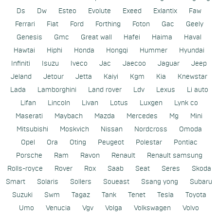
Ds
Dw
Esteo
Evolute
Exeed
Exlantix
Faw
Ferrari
Fiat
Ford
Forthing
Foton
Gac
Geely
Genesis
Gmc
Great wall
Hafei
Haima
Haval
Hawtai
Hiphi
Honda
Hongqi
Hummer
Hyundai
Infiniti
Isuzu
Iveco
Jac
Jaecoo
Jaguar
Jeep
Jeland
Jetour
Jetta
Kaiyi
Kgm
Kia
Knewstar
Lada
Lamborghini
Land rover
Ldv
Lexus
Li auto
Lifan
Lincoln
Livan
Lotus
Luxgen
Lynk co
Maserati
Maybach
Mazda
Mercedes
Mg
Mini
Mitsubishi
Moskvich
Nissan
Nordcross
Omoda
Opel
Ora
Oting
Peugeot
Polestar
Pontiac
Porsche
Ram
Ravon
Renault
Renault samsung
Rolls-royce
Rover
Rox
Saab
Seat
Seres
Skoda
Smart
Solaris
Sollers
Soueast
Ssang yong
Subaru
Suzuki
Swm
Tagaz
Tank
Tenet
Tesla
Toyota
Umo
Venucia
Vgv
Volga
Volkswagen
Volvo