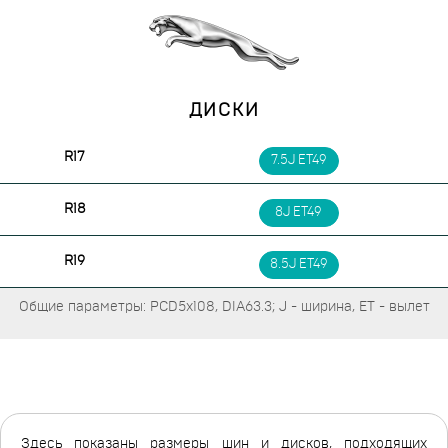
ДИСКИ
R17
7.5J ET49
R18
8J ET49
R19
8.5J ET49
Общие параметры: PCD5x108, DIA63.3; J - ширина, ET - вылет
Здесь показаны размеры шин и дисков, подходящих