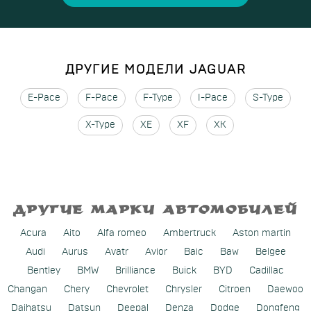
ДРУГИЕ МОДЕЛИ JAGUAR
E-Pace
F-Pace
F-Type
I-Pace
S-Type
X-Type
XE
XF
XK
ДРУГИЕ МАРКИ АВТОМОБИЛЕЙ
Acura
Aito
Alfa romeo
Ambertruck
Aston martin
Audi
Aurus
Avatr
Avior
Baic
Baw
Belgee
Bentley
BMW
Brilliance
Buick
BYD
Cadillac
Changan
Chery
Chevrolet
Chrysler
Citroen
Daewoo
Daihatsu
Datsun
Deepal
Denza
Dodge
Dongfeng