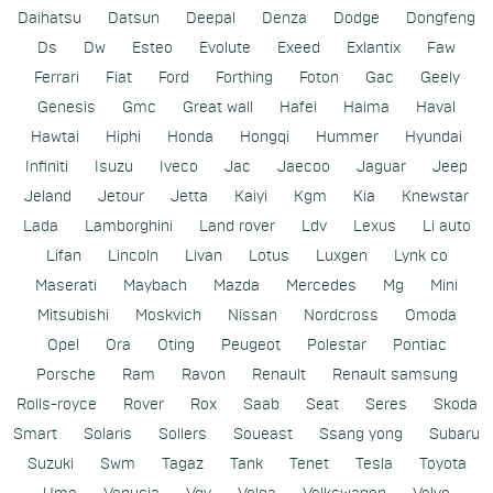
Daihatsu
Datsun
Deepal
Denza
Dodge
Dongfeng
Ds
Dw
Esteo
Evolute
Exeed
Exlantix
Faw
Ferrari
Fiat
Ford
Forthing
Foton
Gac
Geely
Genesis
Gmc
Great wall
Hafei
Haima
Haval
Hawtai
Hiphi
Honda
Hongqi
Hummer
Hyundai
Infiniti
Isuzu
Iveco
Jac
Jaecoo
Jaguar
Jeep
Jeland
Jetour
Jetta
Kaiyi
Kgm
Kia
Knewstar
Lada
Lamborghini
Land rover
Ldv
Lexus
Li auto
Lifan
Lincoln
Livan
Lotus
Luxgen
Lynk co
Maserati
Maybach
Mazda
Mercedes
Mg
Mini
Mitsubishi
Moskvich
Nissan
Nordcross
Omoda
Opel
Ora
Oting
Peugeot
Polestar
Pontiac
Porsche
Ram
Ravon
Renault
Renault samsung
Rolls-royce
Rover
Rox
Saab
Seat
Seres
Skoda
Smart
Solaris
Sollers
Soueast
Ssang yong
Subaru
Suzuki
Swm
Tagaz
Tank
Tenet
Tesla
Toyota