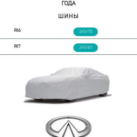
ГОДА
ШИНЫ
R16
245/70
R17
245/65