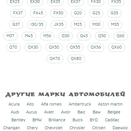
EX25
EX30
EX35
EX37
FX30
FX35
FX37
FX45
FX50
G20
G25
G35
G37
I30/35
JX35
M25
M30
M35
M37
M45
M56
Q30
Q45
Q50
Q60
Q70
QX30
QX50
QX55
QX56
QX60
QX70
QX80
ДРУГИЕ МАРКИ АВТОМОБИЛЕЙ
Acura
Aito
Alfa romeo
Ambertruck
Aston martin
Audi
Aurus
Avatr
Avior
Baic
Baw
Belgee
Bentley
BMW
Brilliance
Buick
BYD
Cadillac
Changan
Chery
Chevrolet
Chrysler
Citroen
Daewoo