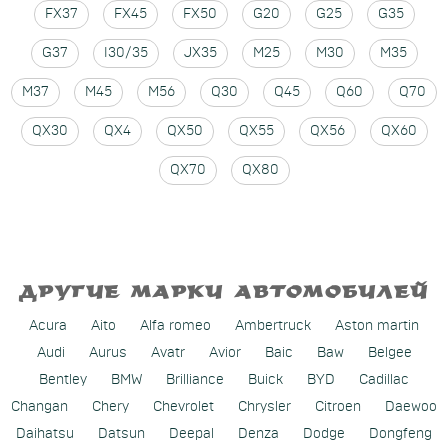
FX37
FX45
FX50
G20
G25
G35
G37
I30/35
JX35
M25
M30
M35
M37
M45
M56
Q30
Q45
Q60
Q70
QX30
QX4
QX50
QX55
QX56
QX60
QX70
QX80
ДРУГИЕ МАРКИ АВТОМОБИЛЕЙ
Acura
Aito
Alfa romeo
Ambertruck
Aston martin
Audi
Aurus
Avatr
Avior
Baic
Baw
Belgee
Bentley
BMW
Brilliance
Buick
BYD
Cadillac
Changan
Chery
Chevrolet
Chrysler
Citroen
Daewoo
Daihatsu
Datsun
Deepal
Denza
Dodge
Dongfeng