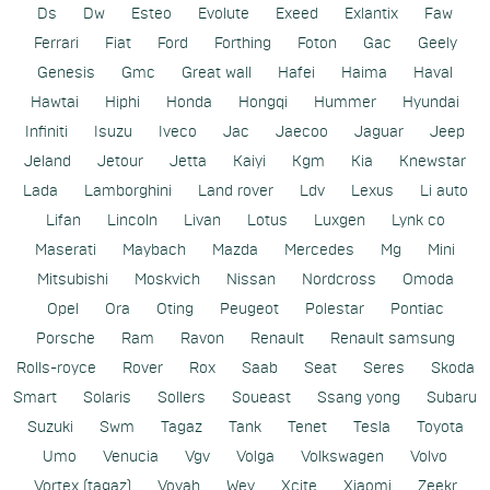
Ds
Dw
Esteo
Evolute
Exeed
Exlantix
Faw
Ferrari
Fiat
Ford
Forthing
Foton
Gac
Geely
Genesis
Gmc
Great wall
Hafei
Haima
Haval
Hawtai
Hiphi
Honda
Hongqi
Hummer
Hyundai
Infiniti
Isuzu
Iveco
Jac
Jaecoo
Jaguar
Jeep
Jeland
Jetour
Jetta
Kaiyi
Kgm
Kia
Knewstar
Lada
Lamborghini
Land rover
Ldv
Lexus
Li auto
Lifan
Lincoln
Livan
Lotus
Luxgen
Lynk co
Maserati
Maybach
Mazda
Mercedes
Mg
Mini
Mitsubishi
Moskvich
Nissan
Nordcross
Omoda
Opel
Ora
Oting
Peugeot
Polestar
Pontiac
Porsche
Ram
Ravon
Renault
Renault samsung
Rolls-royce
Rover
Rox
Saab
Seat
Seres
Skoda
Smart
Solaris
Sollers
Soueast
Ssang yong
Subaru
Suzuki
Swm
Tagaz
Tank
Tenet
Tesla
Toyota
Umo
Venucia
Vgv
Volga
Volkswagen
Volvo
Vortex (tagaz)
Voyah
Wey
Xcite
Xiaomi
Zeekr