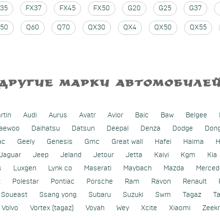
35
FX37
FX45
FX50
G20
G25
G37
50
Q60
Q70
QX30
QX4
QX50
QX55
ДРУГИЕ МАРКИ АВТОМОБИЛЕ
rtin
Audi
Aurus
Avatr
Avior
Baic
Baw
Belgee
aewoo
Daihatsu
Datsun
Deepal
Denza
Dodge
Don
ac
Geely
Genesis
Gmc
Great wall
Hafei
Haima
H
Jaguar
Jeep
Jeland
Jetour
Jetta
Kaiyi
Kgm
Kia
s
Luxgen
Lynk co
Maserati
Maybach
Mazda
Merced
t
Polestar
Pontiac
Porsche
Ram
Ravon
Renault
Soueast
Ssang yong
Subaru
Suzuki
Swm
Tagaz
T
Volvo
Vortex (tagaz)
Voyah
Wey
Xcite
Xiaomi
Zeekr