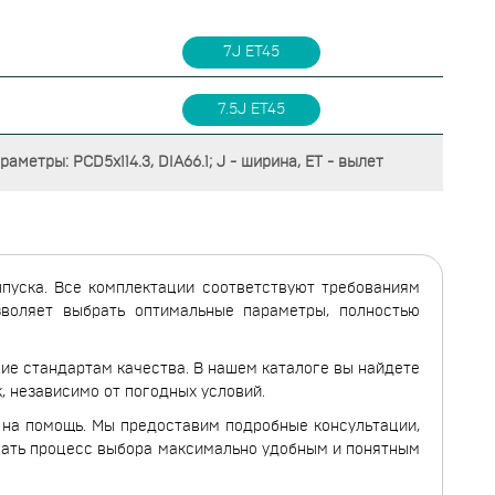
7J ET45
7.5J ET45
аметры: PCD5x114.3, DIA66.1; J - ширина, ET - вылет
ыпуска. Все комплектации соответствуют требованиям
озволяет выбрать оптимальные параметры, полностью
ие стандартам качества. В нашем каталоге вы найдете
, независимо от погодных условий.
и на помощь. Мы предоставим подробные консультации,
лать процесс выбора максимально удобным и понятным