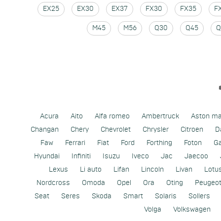
EX25
EX30
EX37
FX30
FX35
F
M45
M56
Q30
Q45
Q
Acura
Aito
Alfa romeo
Ambertruck
Aston ma
Changan
Chery
Chevrolet
Chrysler
Citroen
D
Faw
Ferrari
Fiat
Ford
Forthing
Foton
G
Hyundai
Infiniti
Isuzu
Iveco
Jac
Jaecoo
Lexus
Li auto
Lifan
Lincoln
Livan
Lotu
Nordcross
Omoda
Opel
Ora
Oting
Peugeo
Seat
Seres
Skoda
Smart
Solaris
Sollers
Volga
Volkswagen