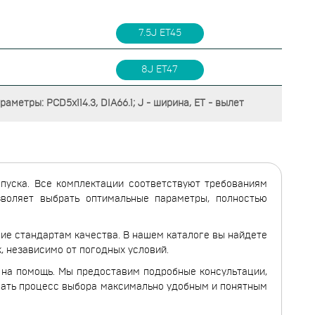
7.5J ET45
8J ET47
аметры: PCD5x114.3, DIA66.1; J - ширина, ET - вылет
ыпуска. Все комплектации соответствуют требованиям
озволяет выбрать оптимальные параметры, полностью
ие стандартам качества. В нашем каталоге вы найдете
, независимо от погодных условий.
и на помощь. Мы предоставим подробные консультации,
лать процесс выбора максимально удобным и понятным