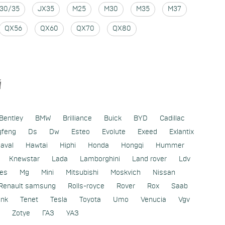
I30/35
JX35
M25
M30
M35
M37
QX56
QX60
QX70
QX80
Й
Bentley
BMW
Brilliance
Buick
BYD
Cadillac
gfeng
Ds
Dw
Esteo
Evolute
Exeed
Exlantix
aval
Hawtai
Hiphi
Honda
Hongqi
Hummer
Knewstar
Lada
Lamborghini
Land rover
Ldv
es
Mg
Mini
Mitsubishi
Moskvich
Nissan
Renault samsung
Rolls-royce
Rover
Rox
Saab
ank
Tenet
Tesla
Toyota
Umo
Venucia
Vgv
Zotye
ГАЗ
УАЗ