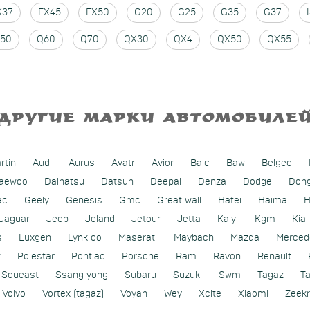
X37
FX45
FX50
G20
G25
G35
G37
50
Q60
Q70
QX30
QX4
QX50
QX55
ДРУГИЕ МАРКИ АВТОМОБИЛЕ
rtin
Audi
Aurus
Avatr
Avior
Baic
Baw
Belgee
aewoo
Daihatsu
Datsun
Deepal
Denza
Dodge
Don
ac
Geely
Genesis
Gmc
Great wall
Hafei
Haima
H
Jaguar
Jeep
Jeland
Jetour
Jetta
Kaiyi
Kgm
Kia
s
Luxgen
Lynk co
Maserati
Maybach
Mazda
Merced
t
Polestar
Pontiac
Porsche
Ram
Ravon
Renault
Soueast
Ssang yong
Subaru
Suzuki
Swm
Tagaz
T
Volvo
Vortex (tagaz)
Voyah
Wey
Xcite
Xiaomi
Zeekr