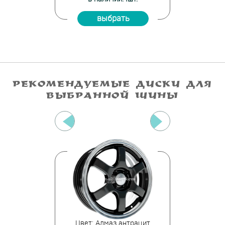
ать
выбрать
вы
РЕКОМЕНДУЕМЫЕ ДИСКИ ДЛЯ
ВЫБРАННОЙ ШИНЫ
 GBFP
Цвет: Алмаз антрацит
Цве