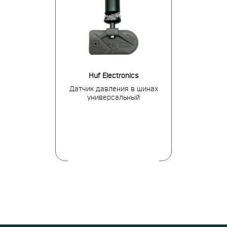
ens
Huf Electronics
BH
я в шинах для
Датчик давления в шинах
Датчик давле
 52933-C1100
универсальный
Hyun