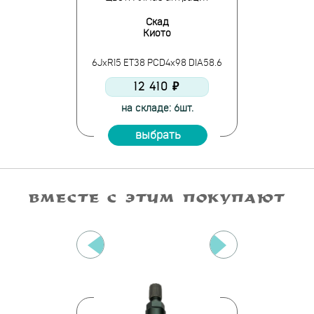
К
Скад
С
ар
Киото
К
D4x100 DIA67.1
6JxR15 ET38 PCD4x98 DIA58.6
6JxR15 ET38 P
10 ₽
12 410 ₽
12 
и: 8шт.
на складе: 6шт.
в нали
ать
выбрать
вы
ВМЕСТЕ С ЭТИМ ПОКУПАЮТ