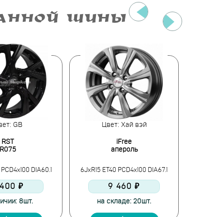
РАННОЙ ШИНЫ
вет: GB
Цвет: Хай вэй
RST
iFree
R075
апероль
 PCD4x100 DIA60.1
6JxR15 ET40 PCD4x100 DIA67.1
6JxR15
 400 ₽
9 460 ₽
ичии: 8шт.
на складе: 20шт.