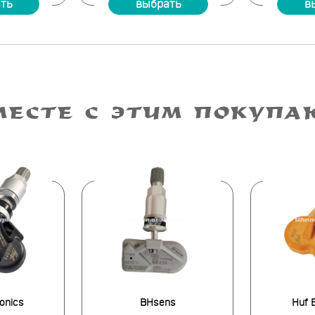
ть
выбрать
в
МЕСТЕ С ЭТИМ ПОКУПА
ronics
BHsens
Huf E