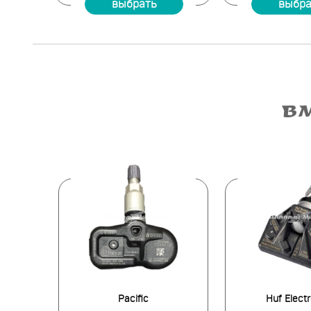
выбрать
выбра
В
Pacific
Huf Elect