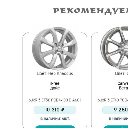
РЕКОМЕНДУЕ
Цвет: Нео Классик
Цвет: 
iFree
Carwe
дайс
Бета
DIA67.1
6JxR15 ET50 PCD4x100 DIA60.1
6JxR15 ET40 PCD4
10 310 ₽
9 280
.
в наличии: 4шт.
в наличии