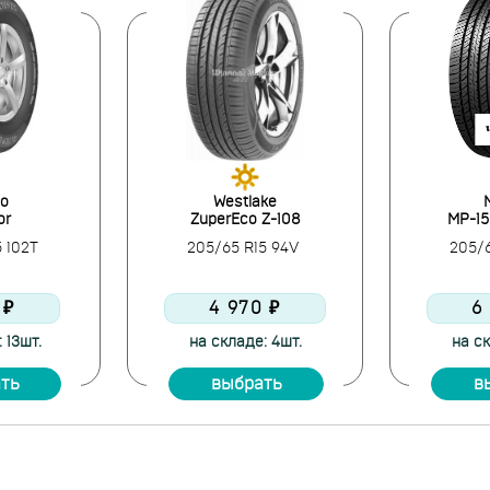
zo
Westlake
or
ZuperEco Z-108
MP-15
5 102T
205/65 R15 94V
205/
 ₽
4 970 ₽
6
 13шт.
на складе: 4шт.
на ск
ть
выбрать
в