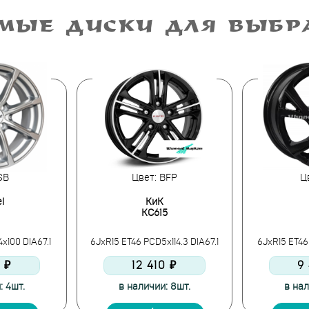
МЫЕ ДИСКИ ДЛЯ ВЫБ
SB
Цвет: BFP
Ц
l
КиК
КС615
x100 DIA67.1
6JxR15 ET46 PCD5x114.3 DIA67.1
6JxR15 ET46
 ₽
12 410 ₽
9
: 4шт.
в наличии: 8шт.
в нал