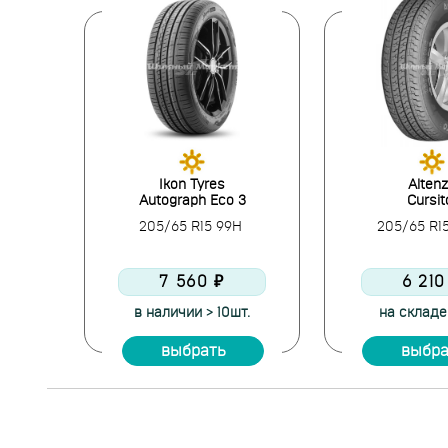
Ikon Tyres
Alten
7
Autograph Eco 3
Cursit
V
205/65 R15 99H
205/65 R1
7 560 ₽
6 210
.
в наличии > 10шт.
на складе:
выбрать
выбра