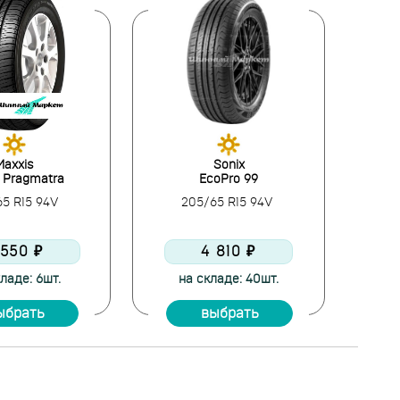
Maxxis
Sonix
 Pragmatra
EcoPro 99
65 R15 94V
205/65 R15 94V
 550 ₽
4 810 ₽
ладе: 6шт.
на складе: 40шт.
н
ыбрать
выбрать