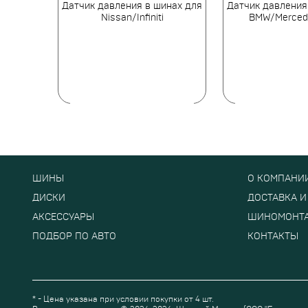
инах для
Датчик давления в шинах для
Датчик давления
-C1100
Nissan/Infiniti
BMW/Merced
ШИНЫ
О КОМПАНИ
ДИСКИ
ДОСТАВКА И
АКСЕССУАРЫ
ШИНОМОНТ
ПОДБОР ПО АВТО
КОНТАКТЫ
* - Цена указана при условии покупки от 4 шт.