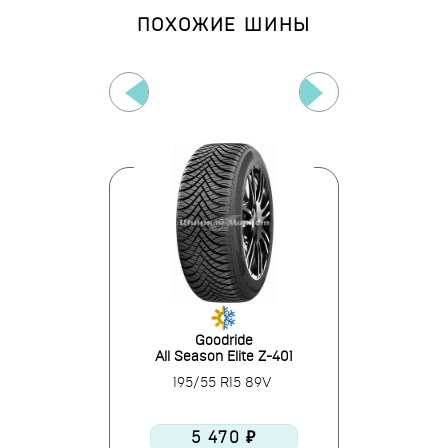
ПОХОЖИЕ ШИНЫ
ce
Goodride
L
e 4S
All Season Elite Z-401
iGreen 
R15 85H
195/55 R15 89V
195/55
0 ₽
5 470 ₽
5 