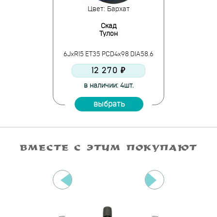
: GB
Цвет: Бархат
Цве
T
Скад
15
Тулон
А
D4x100 DIA54.1
6JxR15 ET35 PCD4x98 DIA58.6
6JxR15 ET40 P
0 ₽
12 270 ₽
11 
 > 10шт.
в наличии: 4шт.
в нали
ать
выбрать
вы
ВМЕСТЕ С ЭТИМ ПОКУПАЮТ