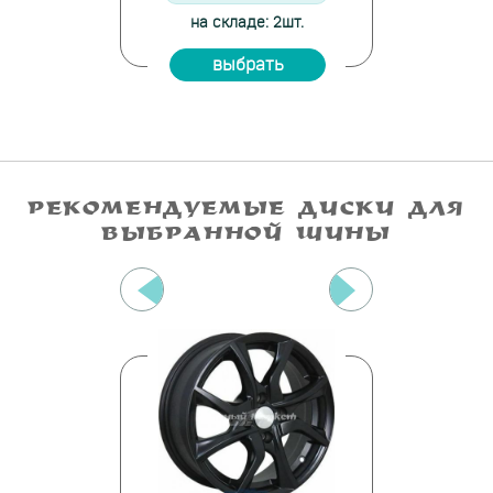
и: 8шт.
на складе: 2шт.
на скла
ать
выбрать
вы
РЕКОМЕНДУЕМЫЕ ДИСКИ ДЛЯ
ВЫБРАННОЙ ШИНЫ