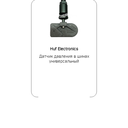
ens
Huf Electronics
Huf El
я в шинах для
Датчик давления в шинах
Датчик давле
s-Benz
универсальный
M