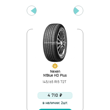
dor
Nexen
K
 3 MP-47
N'Blue HD Plus
Ecowing
R15 72T
145/65 R15 72T
145/65
0 ₽
4 710 ₽
5 
е: 1шт.
в наличии: 2шт.
в нали