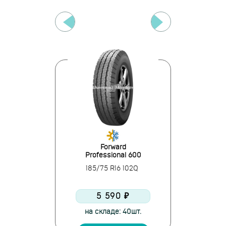
lake
Forward
Vi
09
Professional 600
Ca
16 104R
185/75 R16 102Q
185/75
0 ₽
5 590 ₽
5 
 > 10шт.
на складе: 40шт.
на скл