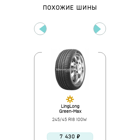
ПОХОЖИЕ ШИНЫ
nder
LingLong
Au
88
Green-Max
SP
18 100W
245/45 R18 100W
245/45
50 ₽
7 430 ₽
7 