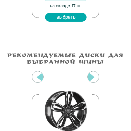
е: 3шт.
на складе: 17шт.
на скла
ать
выбрать
вы
РЕКОМЕНДУЕМЫЕ ДИСКИ ДЛЯ
ВЫБРАННОЙ ШИНЫ