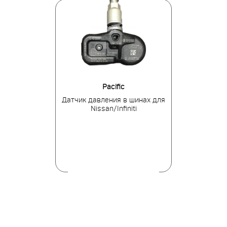
tronics
Pacific
Huf El
ния в шинах
Датчик давления в шинах для
Датчик давле
ируемый
Nissan/Infiniti
M
альный