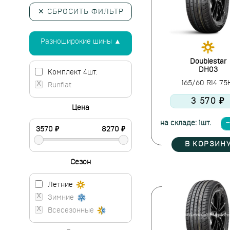
✕ СБРОСИТЬ ФИЛЬТР
Разноширокие шины ▲
Doublestar
DH03
Комплект 4шт.
165/60 R14 7
Runflat
3 570 ₽
Цена
на складе: 1шт.
В КОРЗИН
Сезон
Летние
Зимние
Всесезонные