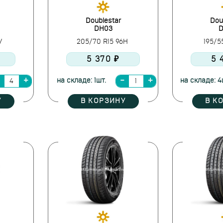
Doublestar
Dou
DH03
D
1V
205/70 R15 96H
195/5
5 370 ₽
5 
на складе: 1шт.
на складе: 4
У
В КОРЗИНУ
В К