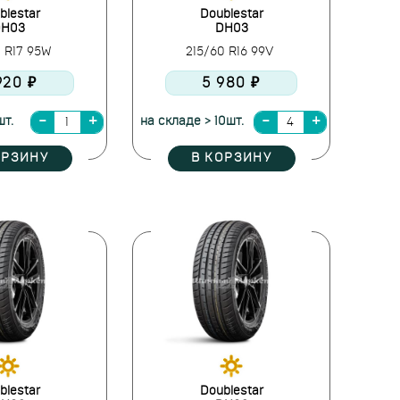
blestar
Doublestar
H03
DH03
0 R17 95W
215/60 R16 99V
920 ₽
5 980 ₽
шт.
на складе > 10шт.
ОРЗИНУ
В КОРЗИНУ
blestar
Doublestar