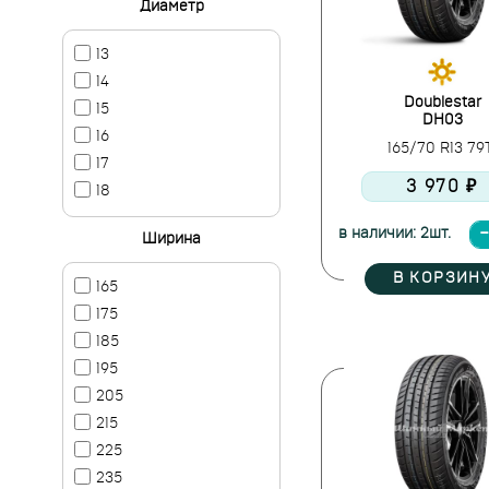
Диаметр
13
14
Doublestar
15
DH03
16
165/70 R13 7
17
3 970 ₽
18
в наличии: 2шт.
Ширина
В КОРЗИН
165
175
185
195
205
215
225
235