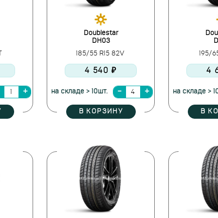
Doublestar
Dou
DH03
D
3T
185/55 R15 82V
195/6
4 540 ₽
4 
на складе > 10шт.
на складе > 1
У
В КОРЗИНУ
В К