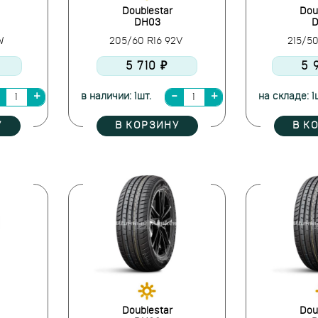
Doublestar
Dou
DH03
D
7W
205/60 R16 92V
215/5
5 710 ₽
5 
в наличии: 1шт.
на складе: 1
У
В КОРЗИНУ
В К
Doublestar
Dou