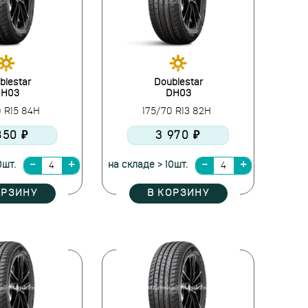
blestar
Doublestar
H03
DH03
0 R15 84H
175/70 R13 82H
850 ₽
3 970 ₽
0шт.
на складе > 10шт.
ОРЗИНУ
В КОРЗИНУ