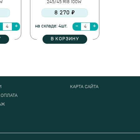
8W
245/45 R18 100W
8 270 ₽
на складе: 4шт.
У
В КОРЗИНУ
И
КАРТА САЙТА
 ОПЛАТА
АЖ