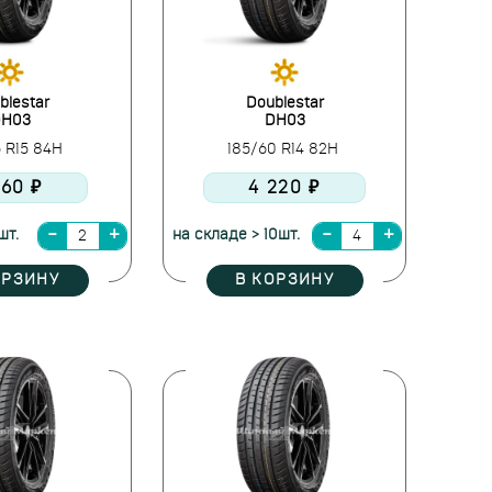
blestar
Doublestar
H03
DH03
5 R15 84H
185/60 R14 82H
160 ₽
4 220 ₽
шт.
на складе > 10шт.
ОРЗИНУ
В КОРЗИНУ