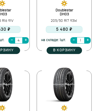
blestar
Doublestar
H03
DH03
5 R16 91V
205/50 R17 93W
430 ₽
5 480 ₽
шт.
на складе: 1шт.
ОРЗИНУ
В КОРЗИНУ