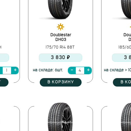
Doublestar
Dou
DH03
D
5H
175/70 R14 88T
185/6
3 830 ₽
3 
на складе: 6шт.
на складе > 1
У
В КОРЗИНУ
В К