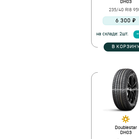
DH03
235/40 R18 9
6 300 ₽
на складе: 2шт.
В КОРЗИН
Doublestar
DH03