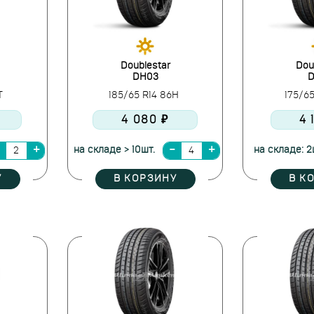
Doublestar
Dou
DH03
D
9T
185/65 R14 86H
175/6
4 080 ₽
4 
на складе > 10шт.
на складе: 2
У
В КОРЗИНУ
В К