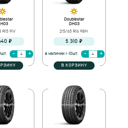
blestar
Doublestar
H03
DH03
5 R15 91V
215/65 R16 98H
640 ₽
5 310 ₽
0шт.
в наличии > 10шт.
ОРЗИНУ
В КОРЗИНУ