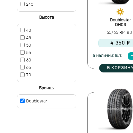
245
Высота
Doublestar
DH03
40
165/65 R14 8
45
4 360 ₽
50
55
в наличии: 1шт.
60
65
В КОРЗИН
70
Бренды
Doublestar