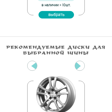
е: 40шт.
в наличии > 10шт.
на скла
ать
выбрать
вы
РЕКОМЕНДУЕМЫЕ ДИСКИ ДЛЯ
ВЫБРАННОЙ ШИНЫ