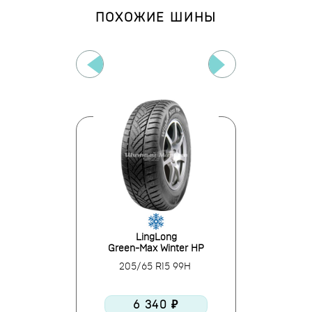
ПОХОЖИЕ ШИНЫ
hama
LingLong
Lanv
d iG70
Green-Max Winter HP
IceL
R15 94Q
205/65 R15 99H
205/65
0 ₽
6 340 ₽
6 