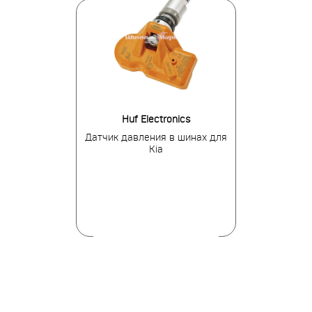
tronics
Huf Electronics
Pa
я в шинах для
Датчик давления в шинах для
Датчик давле
des-Benz
Kia
Toyot