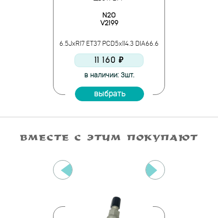
ee
N2O
ет
V2199
Эр
D5x100 DIA56.1
6.5JxR17 ET37 PCD5x114.3 DIA66.6
7JxR17 ET50 P
10 ₽
11 160 ₽
15 
и: 4шт.
в наличии: 3шт.
в налич
ать
выбрать
вы
ВМЕСТЕ С ЭТИМ ПОКУПАЮТ