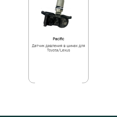
tronics
Pacific
BH
я в шинах для
Датчик давления в шинах для
Датчик давле
des-Benz
Toyota/Lexus
Merce