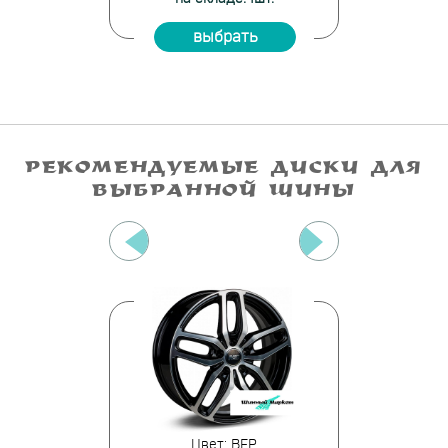
ать
выбрать
вы
РЕКОМЕНДУЕМЫЕ ДИСКИ ДЛЯ
ВЫБРАННОЙ ШИНЫ
ай вэй
Цвет: BFP
Цве