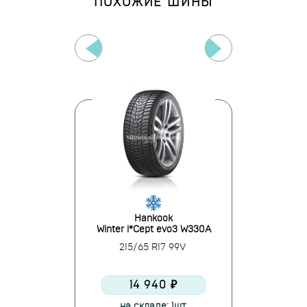
ПОХОЖИЕ ШИНЫ
ental
Hankook
Nokia
ntact TS870P
Winter i*Cept evo3 W330A
Hakkape
R17 99H
215/65 R17 99V
215/65
10 ₽
14 940 ₽
7 
е: 2шт.
на складе: 1шт.
в нали