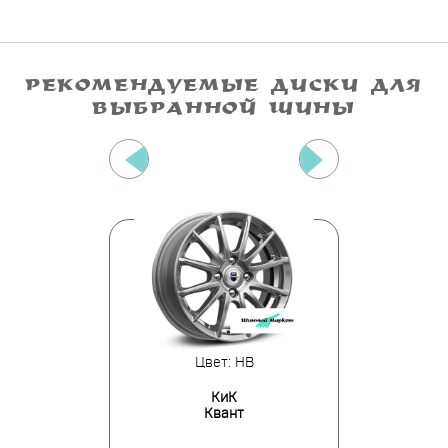
РЕКОМЕНДУЕМЫЕ ДИСКИ ДЛЯ
ВЫБРАННОЙ ШИНЫ
: GB
Цвет: HB
Цв
T
КиК
С
34
Квант
Па