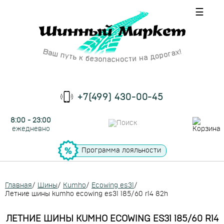
☰
+7(499) 430-00-45
8:00 - 23:00
ежедневно
Программа лояльности
Главная
/
Шины
/
Kumho
/
Ecowing es31
/
Летние шины kumho ecowing es31 185/60 r14 82h
ЛЕТНИЕ ШИНЫ KUMHO ECOWING ES31 185/60 R14