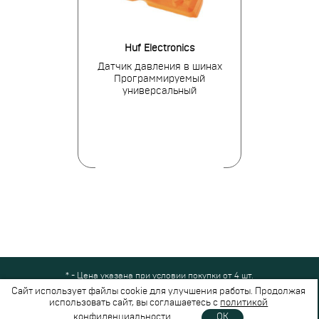
tronics
Huf Electronics
BH
я в шинах для
Датчик давления в шинах
Датчик давле
i/Kia
Программируемый
Merce
универсальный
* - Цена указана при условии покупки от 4 шт.
Все права защищены © 2024-2026,
Шинный Маркет
(ООО "Безопасные
Сайт использует файлы cookie для улучшения работы. Продолжая
шины")
использовать сайт, вы соглашаетесь с
политикой
Вся представленная на сайте информация носит справочный характер и не
конфиденциальности
.
OK