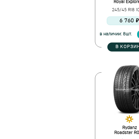
Royal Explore
Rotalla
245/45 R18 
Royal Black
Rydanz
6 760 
Sailun
Sailun RoadX
в наличии: 8шт.
Sonix
В КОРЗИ
Starmaxx
Sumitomo
Sunfull
Three-A
Torque
Tourador
Toyo
Tracmax
Triangle
Uniroyal
Vittos
Rydanz
Roadster R
Vredestein