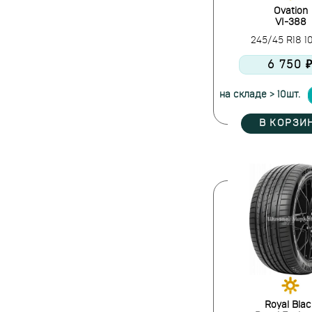
Massimo
Ovation
Maxxis
VI-388
Mazzini
245/45 R18 
Michelin
6 750 
Nexen
Nokian Tyres
на складе > 10шт.
Ovation
В КОРЗИ
Pace
Pirelli
Powertrac
Prinx
Rapid
Roadcruza
Roadking
Roadmarch
Roador
Roadstone
Roadx
Royal Blac