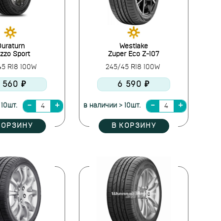
uraturn
Westlake
zzo Sport
Zuper Eco Z-107
45 R18 100W
245/45 R18 100W
 560 ₽
6 590 ₽
 10шт.
в наличии > 10шт.
КОРЗИНУ
В КОРЗИНУ