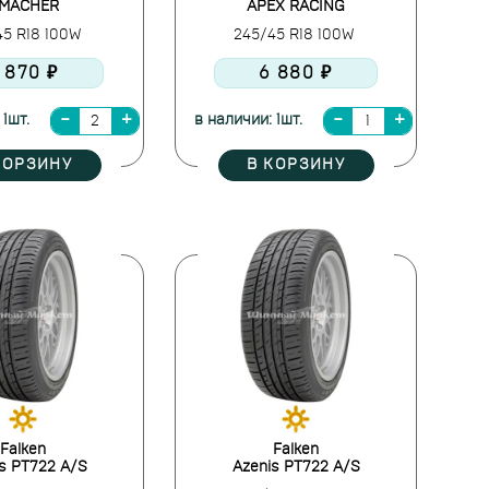
MACHER
APEX RACING
45 R18 100W
245/45 R18 100W
 870 ₽
6 880 ₽
 1шт.
в наличии: 1шт.
КОРЗИНУ
В КОРЗИНУ
Falken
Falken
s PT722 A/S
Azenis PT722 A/S