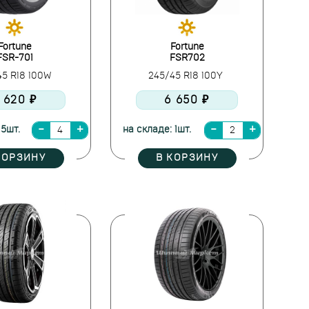
Fortune
Fortune
FSR-701
FSR702
45 R18 100W
245/45 R18 100Y
 620 ₽
6 650 ₽
 5шт.
на складе: 1шт.
КОРЗИНУ
В КОРЗИНУ