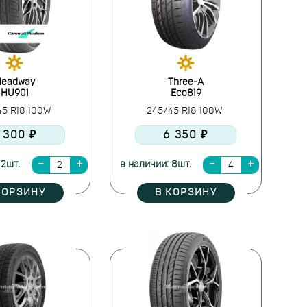
eadway
Three-A
HU901
Eco819
45 R18 100W
245/45 R18 100W
 300 ₽
6 350 ₽
 2шт.
в наличии: 8шт.
КОРЗИНУ
В КОРЗИНУ