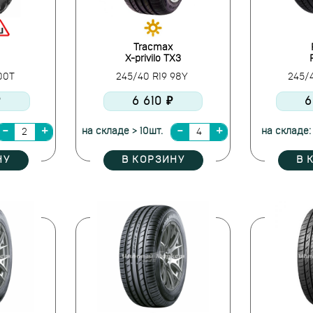
Tracmax
X-privilo TX3
100T
245/40 R19 98Y
245/
₽
6 610 ₽
6
на складе > 10шт.
на складе:
НУ
В КОРЗИНУ
В 