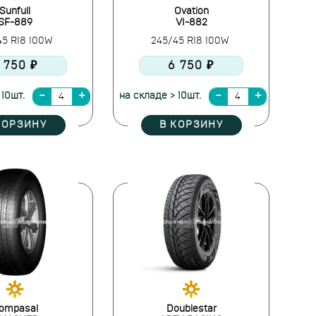
Sunfull
Ovation
SF-889
VI-882
45 R18 100W
245/45 R18 100W
 750 ₽
6 750 ₽
 10шт.
на складе > 10шт.
КОРЗИНУ
В КОРЗИНУ
ompasal
Doublestar