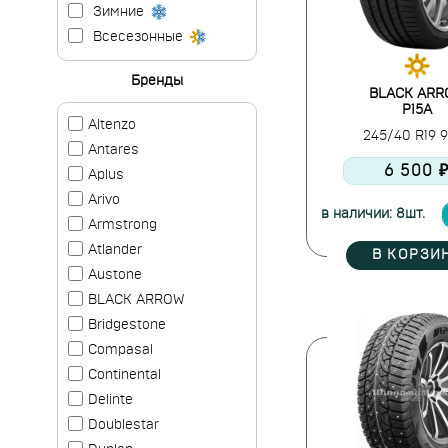
Зимние
Всесезонные
Бренды
BLACK ARR
P15A
Altenzo
245/40 R19
Antares
6 500 
Aplus
Arivo
в наличии: 8шт.
Armstrong
Atlander
В КОРЗИ
Austone
BLACK ARROW
Bridgestone
Compasal
Continental
Delinte
Doublestar