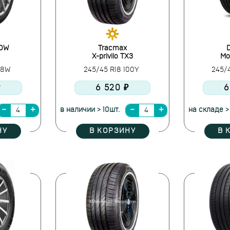
OW
Tracmax
D
X-privilo TX3
Mo
 98W
245/45 R18 100Y
245/
₽
6 520 ₽
6
в наличии > 10шт.
на складе >
НУ
В КОРЗИНУ
В 