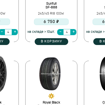
Sunfull
SF-888
100W
245/45 R18 100W
245/
₽
6 750 ₽
6
на складе > 10шт.
на складе >
НУ
В КОРЗИНУ
В 
k
Royal Black
C