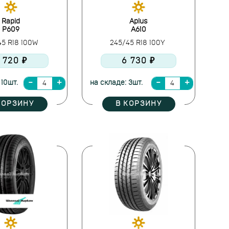
Rapid
Aplus
P609
A610
45 R18 100W
245/45 R18 100Y
 720 ₽
6 730 ₽
 10шт.
на складе: 3шт.
КОРЗИНУ
В КОРЗИНУ