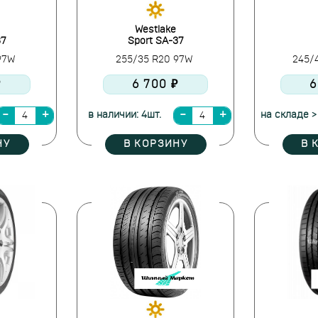
Westlake
37
Sport SA-37
 97W
255/35 R20 97W
245/
₽
6 700 ₽
6
в наличии: 4шт.
на складе >
НУ
В КОРЗИНУ
В 