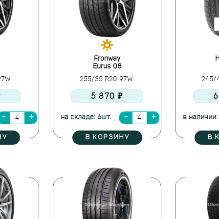
Fronway
H
Eurus 08
 97W
255/35 R20 97W
245/
₽
5 870 ₽
6
на складе: 6шт.
в наличии:
НУ
В КОРЗИНУ
В 