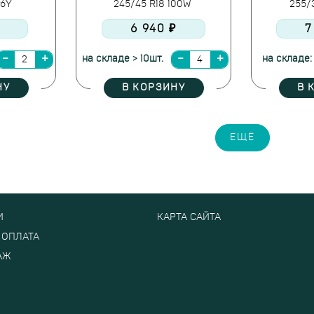
96Y
245/45 R18 100W
255/
6 940 ₽
7
на складе > 10шт.
на складе:
НУ
В КОРЗИНУ
В 
ЕЩЁ
И
КАРТА САЙТА
 ОПЛАТА
АЖ