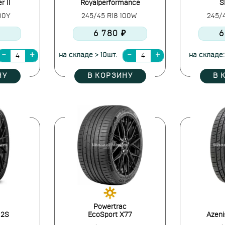
r II
Royalperformance
S
100Y
245/45 R18 100W
245/
₽
6 780 ₽
6
на складе > 10шт.
на складе:
НУ
В КОРЗИНУ
В 
Powertrac
02S
EcoSport X77
Azeni