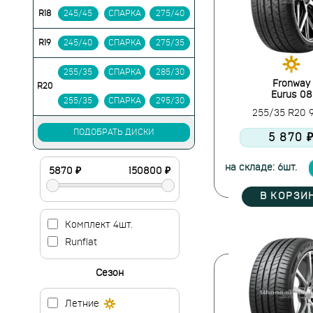
R18
245/45
СПАРКА
275/40
R19
245/40
СПАРКА
275/35
255/35
СПАРКА
285/30
Fronway
R20
Eurus 08
255/35
СПАРКА
295/30
255/35 R20
ПОДОБРАТЬ ДИСКИ
5 870 
на складе: 6шт.
В КОРЗИ
Комплект 4шт.
Runflat
Сезон
Летние