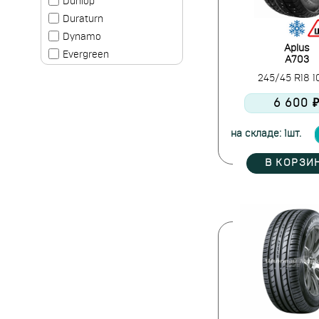
Dunlop
Duraturn
Dynamo
Aplus
Evergreen
A703
Falken
245/45 R18 
Firemax
6 600 
Formula
Fortune
на складе: 1шт.
Fronway
Frztrac
В КОРЗИ
Gislaved
Goodride
Goodyear
Greentrac
Grenlander
Gripmax
Habilead
Hankook