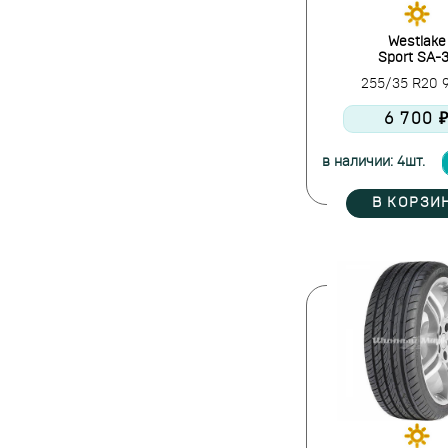
Headway
Hifly
Westlake
Ikon Tyres
Sport SA-
Ilink
255/35 R20
Imperial
6 700 
JASSITOW
Joyroad
в наличии: 4шт.
Kapsen
В КОРЗИ
Kinforest
Kumho
Kustone
Landsail
Landspider
Lanvigator
Laufenn
Leao
LingLong
Marshal