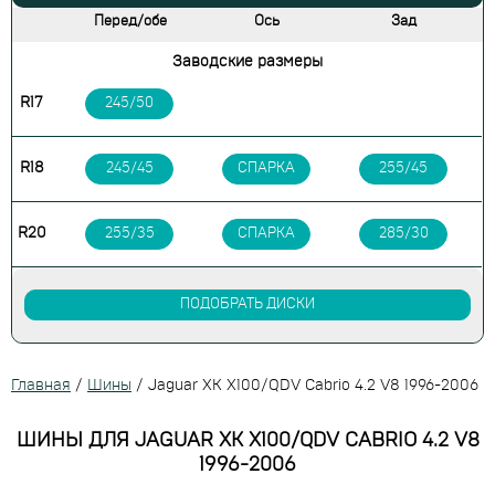
Перед/обе
Ось
Зад
Заводские размеры
R17
245/50
R18
245/45
СПАРКА
255/45
R20
255/35
СПАРКА
285/30
ПОДОБРАТЬ ДИСКИ
Главная
/
Шины
/
Jaguar XK X100/QDV Cabrio 4.2 V8 1996-2006
ШИНЫ ДЛЯ JAGUAR XK X100/QDV CABRIO 4.2 V8
1996-2006