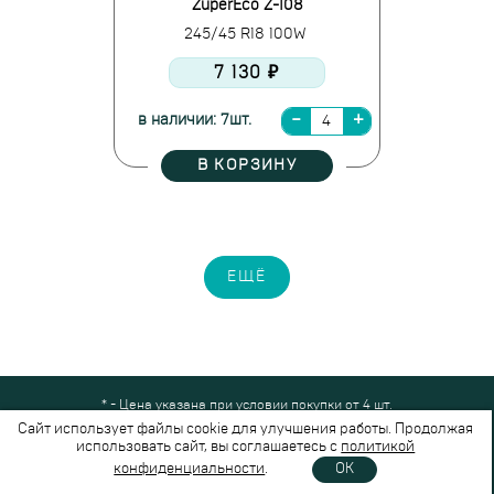
ZuperEco Z-108
245/45 R18 100W
7 130 ₽
в наличии: 7шт.
В КОРЗИНУ
ЕЩЁ
* - Цена указана при условии покупки от 4 шт.
Все права защищены © 2024-2026,
Шинный Маркет
(ООО "Безопасные
Сайт использует файлы cookie для улучшения работы. Продолжая
шины")
использовать сайт, вы соглашаетесь с
политикой
Вся представленная на сайте информация носит справочный характер и не
конфиденциальности
.
OK
является публичной офертой.