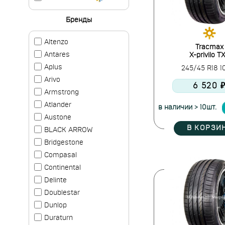
Бренды
Altenzo
Tracmax
Antares
X-privilo T
Aplus
245/45 R18 
Arivo
6 520 
Armstrong
Atlander
в наличии > 10шт.
Austone
В КОРЗИ
BLACK ARROW
Bridgestone
Compasal
Continental
Delinte
Doublestar
Dunlop
Duraturn