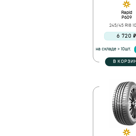
Ikon Tyres
Ilink
Rapid
P609
Imperial
245/45 R18 
JASSITOW
Joyroad
6 720 
Kapsen
на складе > 10шт.
Kinforest
Kumho
В КОРЗИ
Kustone
Landsail
Landspider
Lanvigator
Laufenn
Leao
LingLong
Marshal
Massimo
Maxxis