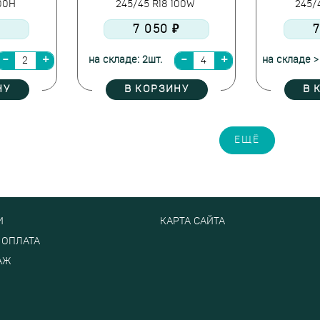
100H
245/45 R18 100W
245/
7 050 ₽
7
на складе: 2шт.
на складе >
НУ
В КОРЗИНУ
В 
ЕЩЁ
И
КАРТА САЙТА
 ОПЛАТА
АЖ