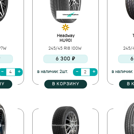
Headway
HU901
 97W
245/45 R18 100W
245/
₽
6 300 ₽
6
в наличии: 2шт.
в наличии:
НУ
В КОРЗИНУ
В 