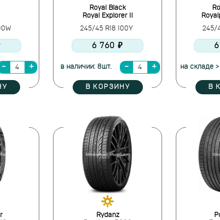
Royal Black
Ro
Royal Explorer II
Royal
100W
245/45 R18 100Y
245/
₽
6 760 ₽
6
в наличии: 8шт.
на складе >
НУ
В КОРЗИНУ
В 
r
Rydanz
P