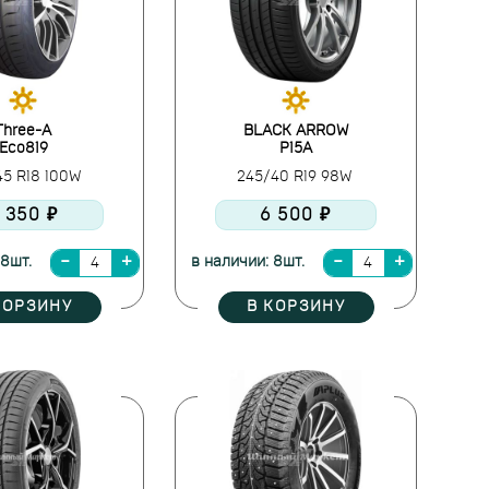
Three-A
BLACK ARROW
Eco819
P15A
45 R18 100W
245/40 R19 98W
 350 ₽
6 500 ₽
 8шт.
в наличии: 8шт.
КОРЗИНУ
В КОРЗИНУ