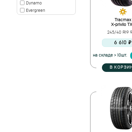
Dynamo
Evergreen
Falken
Tracmax
X-privilo T
Firemax
245/40 R19 
Formula
Fortune
6 610 ₽
Fronway
Frztrac
на складе > 10шт.
Gislaved
В КОРЗИ
Goodride
Goodyear
Greentrac
Grenlander
Gripmax
Habilead
Hankook
Headway
Hifly