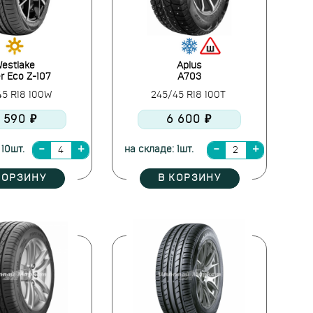
estlake
Aplus
r Eco Z-107
A703
45 R18 100W
245/45 R18 100T
 590 ₽
6 600 ₽
 10шт.
на складе: 1шт.
КОРЗИНУ
В КОРЗИНУ