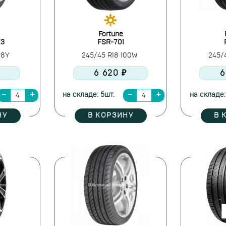
Fortune
X3
FSR-701
98Y
245/45 R18 100W
245/
6 620 ₽
6
на складе: 5шт.
на складе:
НУ
В КОРЗИНУ
В 