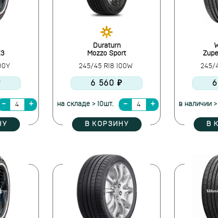
Duraturn
W
X3
Mozzo Sport
Zupe
100Y
245/45 R18 100W
245/
₽
6 560 ₽
6
на складе > 10шт.
в наличии >
НУ
В КОРЗИНУ
В 