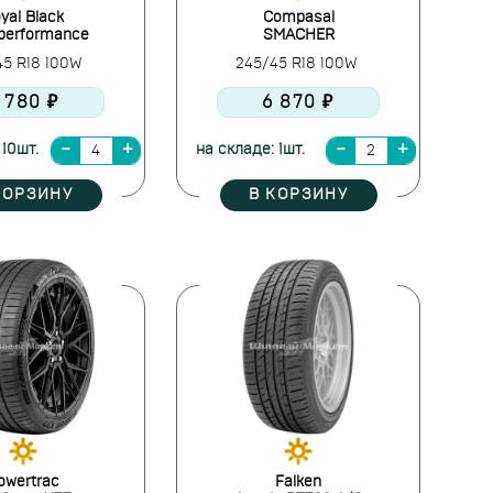
yal Black
Compasal
performance
SMACHER
45 R18 100W
245/45 R18 100W
 780 ₽
6 870 ₽
 10шт.
на складе: 1шт.
КОРЗИНУ
В КОРЗИНУ
owertrac
Falken