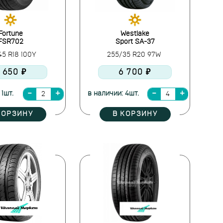
Fortune
Westlake
FSR702
Sport SA-37
45 R18 100Y
255/35 R20 97W
 650 ₽
6 700 ₽
 1шт.
в наличии: 4шт.
КОРЗИНУ
В КОРЗИНУ