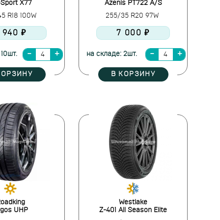
Sport X77
Azenis PT722 A/S
45 R18 100W
255/35 R20 97W
 940 ₽
7 000 ₽
 10шт.
на складе: 2шт.
КОРЗИНУ
В КОРЗИНУ
oadking
Westlake
rgos UHP
Z-401 All Season Elite