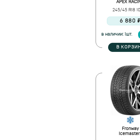
APEX RACI
Rydanz
245/45 R18 
Sailun
6 880 
Sailun RoadX
Sonix
в наличии: 1шт.
Starmaxx
Sumitomo
В КОРЗИ
Sunfull
Three-A
Torque
Tourador
Toyo
Tracmax
Triangle
Uniroyal
Vittos
Vredestein
Fronway
Westlake
Icemaster 
Windforce