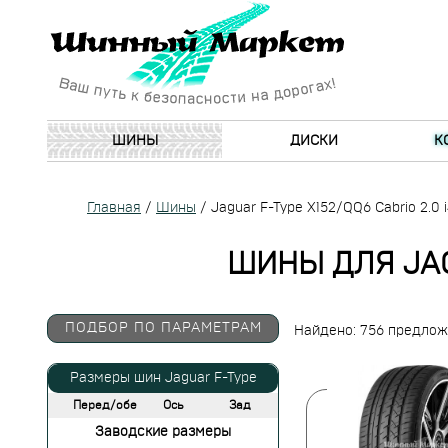
ШИНЫ
ДИСКИ
К
Главная
/
Шины
/
Jaguar F-Type X152/QQ6 Cabrio 2.0 
ШИНЫ ДЛЯ JAGU
ПОДБОР ПО ПАРАМЕТРАМ
Найдено: 756 предло
Размеры шин Jaguar F-Type
Перед/обе
Ось
Зад
Заводские размеры