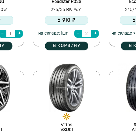
NG
Roadster R02S
Eco
100W
275/35 R19 96Y
245/
₽
6 910 ₽
6
на складе: 1шт.
на складе >
НУ
В КОРЗИНУ
В 
Vittos
R
I
VSU01
A