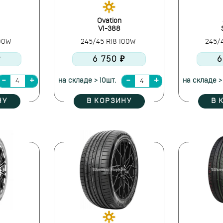
Ovation
VI-388
100W
245/45 R18 100W
245/
₽
6 750 ₽
6
на складе > 10шт.
на складе >
НУ
В КОРЗИНУ
В 