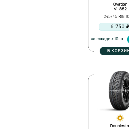
Mazzini
Ovation
VI-882
Michelin
245/45 R18 
Nexen
Nokian Tyres
6 750 
Ovation
на складе > 10шт.
Pace
Pirelli
В КОРЗИ
Powertrac
Prinx
Rapid
Roadcruza
Roadking
Roadmarch
Roador
Roadstone
Roadx
Rotalla
Doublesta
Royal Black