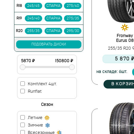
R18
245/45
СПАРКА
275/40
R19
245/40
СПАРКА
275/35
R20
255/35
СПАРКА
295/30
Fronway
Eurus 08
ПОДОБРАТЬ ДИСКИ
255/35 R20
5 870 
на складе: 6шт.
В КОРЗИ
Комплект 4шт.
Runflat
Сезон
Летние
Зимние
Всесезонные