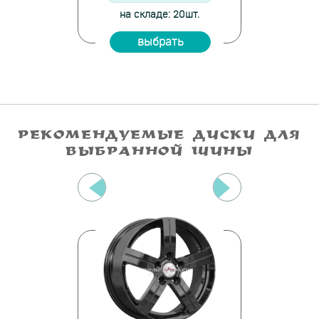
е: 2шт.
на складе: 20шт.
на скла
ать
выбрать
вы
РЕКОМЕНДУЕМЫЕ ДИСКИ ДЛЯ
ВЫБРАННОЙ ШИНЫ