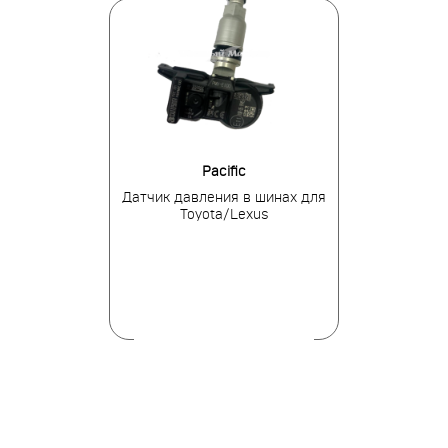
ens
Pacific
BH
я в шинах для
Датчик давления в шинах для
Датчик давле
i/Kia
Toyota/Lexus
Hyundai Cre