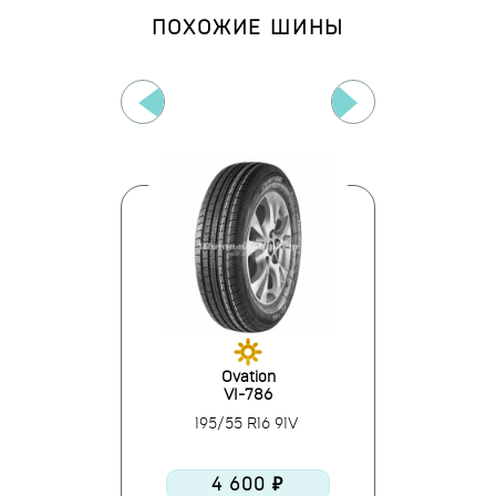
ПОХОЖИЕ ШИНЫ
elo
Ovation
Su
t D1
VI-786
SF
R16 87V
195/55 R16 91V
195/55
0 ₽
4 600 ₽
4 