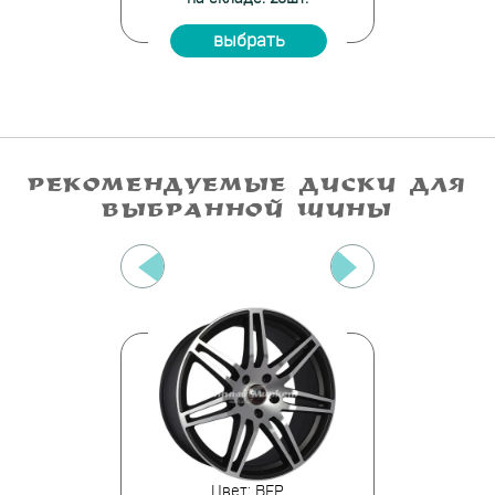
ать
выбрать
вы
РЕКОМЕНДУЕМЫЕ ДИСКИ ДЛЯ
ВЫБРАННОЙ ШИНЫ
 BFP
Цвет: BFP
Цве