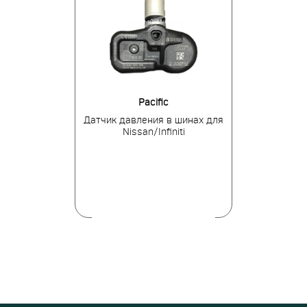
ens
Pacific
BH
я в шинах для
Датчик давления в шинах для
Датчик давле
i/Kia
Nissan/Infiniti
Merce