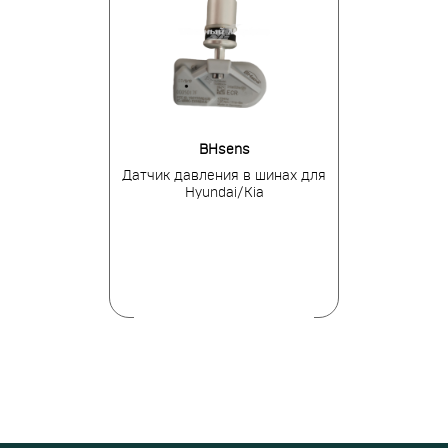
tronics
BHsens
Huf El
ния в шинах
Датчик давления в шинах для
Датчик давле
ируемый
Hyundai/Kia
Hyun
альный