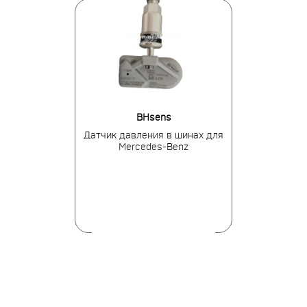
tronics
BHsens
Pa
я в шинах для
Датчик давления в шинах для
Датчик давле
i/Kia
Mercedes-Benz
Toyot