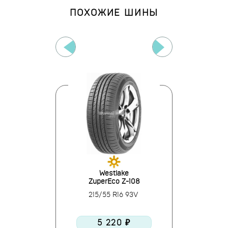
ПОХОЖИЕ ШИНЫ
us
Westlake
Tri
08
ZuperEco Z-108
Relia
R16 93H
215/55 R16 93V
215/55
0 ₽
5 220 ₽
6 