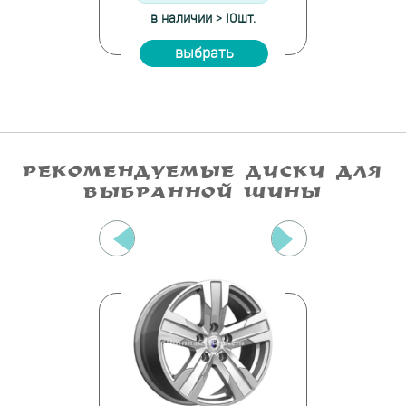
е: 5шт.
в наличии > 10шт.
на скла
ать
выбрать
вы
РЕКОМЕНДУЕМЫЕ ДИСКИ ДЛЯ
ВЫБРАННОЙ ШИНЫ