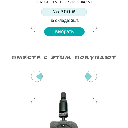
D5x150 DIA110.1
8JxR20 ET50 PCD5x114.3 DIA66.1
8JxR20 ET50 PC
00 ₽
25 300 ₽
13 
 > 10шт.
на складе: 3шт.
в нали
ать
выбрать
вы
ВМЕСТЕ С ЭТИМ ПОКУПАЮТ