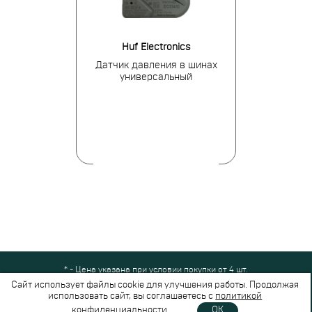
fic
Huf Electronics
BH
я в шинах для
Датчик давления в шинах
Датчик давле
nfiniti
универсальный
Merce
* - Цена указана при условии покупки от 4 шт.
Все права защищены © 2024-2026,
Шинный Маркет
(ООО "Безопасные
Сайт использует файлы cookie для улучшения работы. Продолжая
шины")
использовать сайт, вы соглашаетесь с
политикой
Вся представленная на сайте информация носит справочный характер и не
конфиденциальности
.
OK