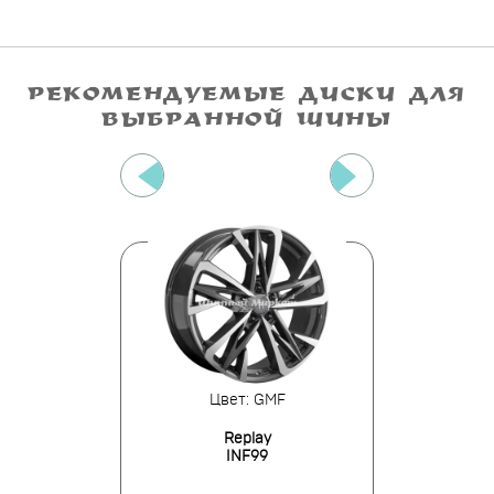
РЕКОМЕНДУЕМЫЕ ДИСКИ ДЛЯ
ВЫБРАННОЙ ШИНЫ
 BFP
Цвет: GMF
Цве
ад
Replay
Leg
ас
INF99
IN