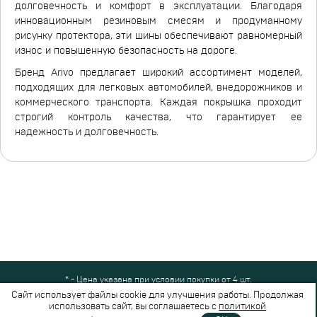
долговечность и комфорт в эксплуатации. Благодаря
инновационным резиновым смесям и продуманному
рисунку протектора, эти шины обеспечивают равномерный
износ и повышенную безопасность на дороге.
Бренд Arivo предлагает широкий ассортимент моделей,
подходящих для легковых автомобилей, внедорожников и
коммерческого транспорта. Каждая покрышка проходит
строгий контроль качества, что гарантирует ее
надежность и долговечность.
* - Цена указана при условии покупки от 4 шт.
Все права защищены © 2024-2026,
Шинный Маркет
(ООО "Безопасные
Сайт использует файлы cookie для улучшения работы. Продолжая
шины")
использовать сайт, вы соглашаетесь с
политикой