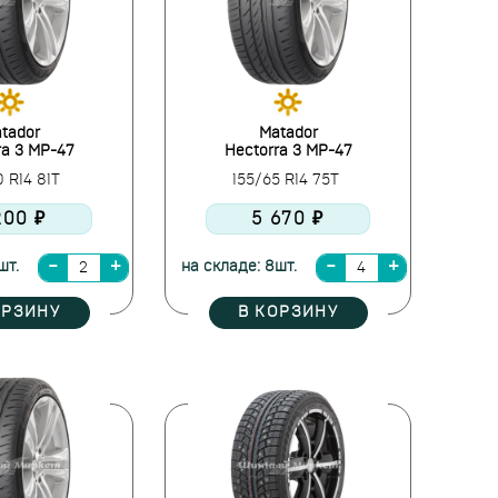
tador
Matador
ra 3 MP-47
Hectorra 3 MP-47
0 R14 81T
155/65 R14 75T
200 ₽
5 670 ₽
шт.
на складе: 8шт.
ОРЗИНУ
В КОРЗИНУ