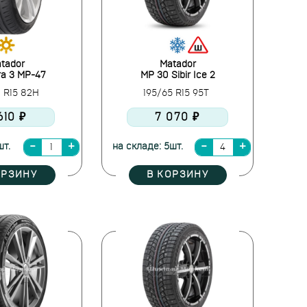
tador
Matador
ra 3 MP-47
MP 30 Sibir Ice 2
0 R15 82H
195/65 R15 95T
610 ₽
7 070 ₽
шт.
на складе: 5шт.
ОРЗИНУ
В КОРЗИНУ