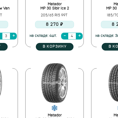
Matador
Ma
w Van
MP 30 Sibir Ice 2
MP 30 S
2T
205/65 R15 99T
185/7
8 270 ₽
8 
на складе: 4шт.
на складе: 3
У
В КОРЗИНУ
В К
Matador
Ma