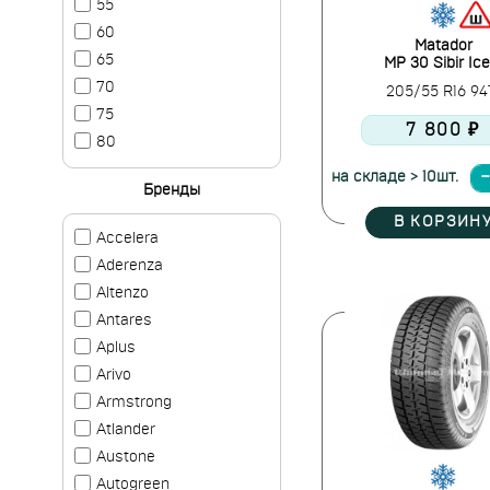
55
60
Matador
65
MP 30 Sibir Ice
70
205/55 R16 9
75
7 800 ₽
80
на складе > 10шт.
Бренды
В КОРЗИН
Accelera
Aderenza
Altenzo
Antares
Aplus
Arivo
Armstrong
Atlander
Austone
Autogreen