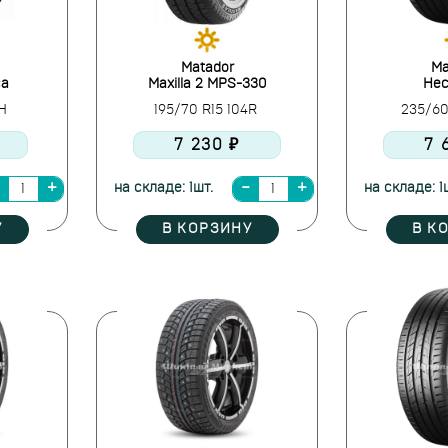
Matador
Ma
ca
Maxilla 2 MPS-330
Hec
2H
195/70 R15 104R
235/60
7 230 ₽
7 
на складе: 1шт.
на складе: 1
У
В КОРЗИНУ
В К