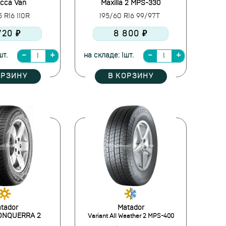
icca Van
Maxilla 2 MPS-330
 R16 110R
195/60 R16 99/97T
720 ₽
8 800 ₽
шт.
на складе: 1шт.
ОРЗИНУ
В КОРЗИНУ
tador
Matador
ONQUERRA 2
Variant All Weather 2 MPS-400