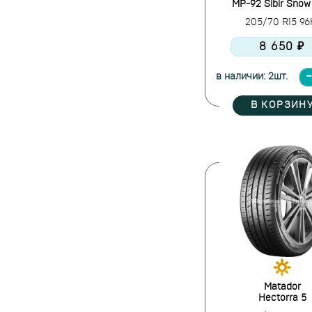
MP-92 Sibir Sno
Dunlop
205/70 R15 9
Duraturn
8 650 ₽
Dynamo
Ecovision
в наличии: 2шт.
Evergreen
Falken
В КОРЗИН
Farroad
FEDERAL
Firemax
Firestone
Formula
Fortune
Forward
Fronway
Frztrac
Fulda
Matador
Galaxia
Hectorra 5
General Tire