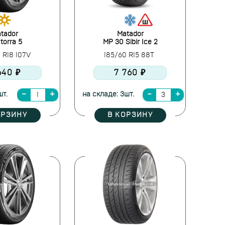
tador
Matador
torra 5
MP 30 Sibir Ice 2
 R18 107V
185/60 R15 88T
640 ₽
7 760 ₽
шт.
на складе: 3шт.
ОРЗИНУ
В КОРЗИНУ