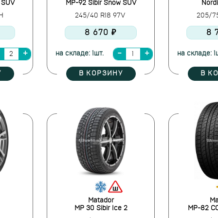
w SUV
MP-92 Sibir Snow SUV
Nord
6H
245/40 R18 97V
205/75
8 670 ₽
8 
на складе: 1шт.
на складе: 1
У
В КОРЗИНУ
В К
Matador
Ma
MP 30 Sibir Ice 2
MP-82 C