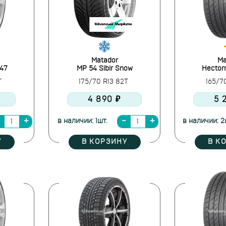
Matador
Ma
-47
MP 54 Sibir Snow
Hector
T
175/70 R13 82T
165/7
4 890 ₽
5 
в наличии: 1шт.
в наличии: 2
У
В КОРЗИНУ
В К