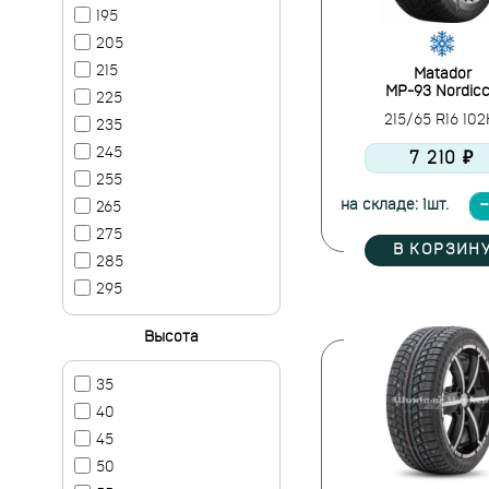
195
205
215
Matador
MP-93 Nordic
225
215/65 R16 10
235
245
7 210 ₽
255
на складе: 1шт.
265
275
В КОРЗИН
285
295
Высота
35
40
45
50