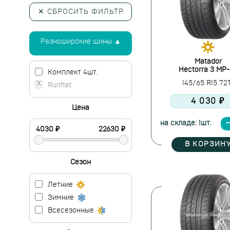
✕ СБРОСИТЬ ФИЛЬТР
Разноширокие шины ▲
Matador
Hectorra 3 MP
Комплект 4шт.
145/65 R15 72
Runflat
4 030 ₽
Цена
на складе: 1шт.
В КОРЗИН
Сезон
Летние
Зимние
Всесезонные