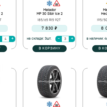
Matador
Ma
 2
MP 30 Sibir Ice 2
Hec
4T
185/65 R15 92T
195/5
7 830 ₽
8 
на складе: 3шт.
в наличии: 4
У
В КОРЗИНУ
В К