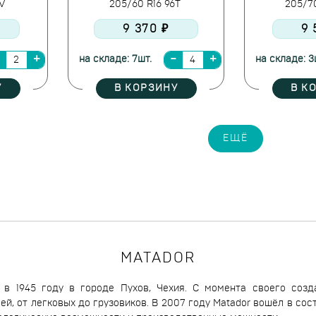
8V
205/60 R16 96T
205/7
9 370 ₽
9 
на складе: 7шт.
на складе: 3
У
В КОРЗИНУ
В К
ЕЩЁ
MATADOR
 в 1945 году в городе Пухов, Чехия. С момента своего соз
й, от легковых до грузовиков. В 2007 году Matador вошёл в сост