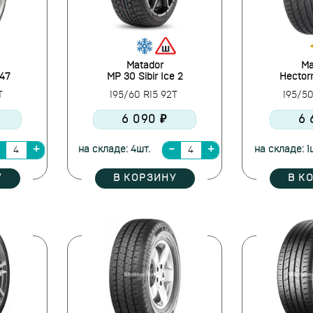
Matador
Ma
-47
MP 30 Sibir Ice 2
Hector
4T
195/60 R15 92T
195/5
6 090 ₽
6 
на складе: 4шт.
на складе: 1
У
В КОРЗИНУ
В К