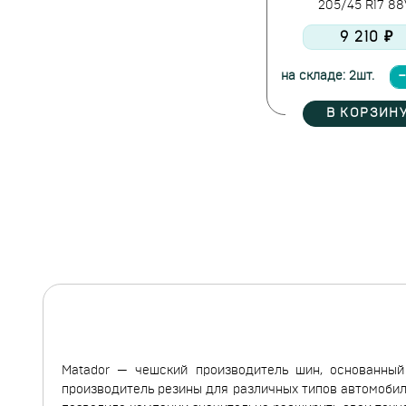
205/45 R17 8
Gislaved
9 210 ₽
Goform
Goodride
на складе: 2шт.
Goodyear
Greentrac
В КОРЗИН
Grenlander
Gripmax
GT Radial
Habilead
Hankook
Headway
Hifly
Ikon Tyres
Ilink
Imperial
JASSITOW
Matador — чешский производитель шин, основанный
Jesstire
производитель резины для различных типов автомобиле