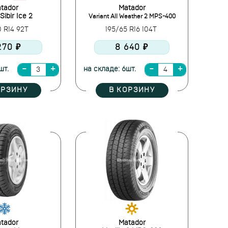
tador
Matador
ibir Ice 2
Variant All Weather 2 MPS-400
0 R14 92T
195/65 R16 104T
270 ₽
8 640 ₽
шт.
на складе: 6шт.
ОРЗИНУ
В КОРЗИНУ
tador
Matador