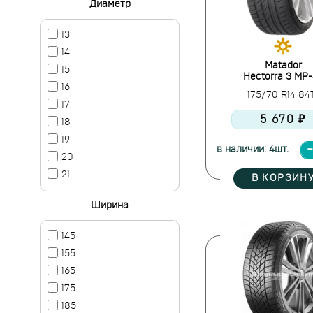
Диаметр
13
14
Matador
15
Hectorra 3 MP
16
175/70 R14 8
17
5 670 ₽
18
19
в наличии: 4шт.
20
21
В КОРЗИН
Ширина
145
155
165
175
185