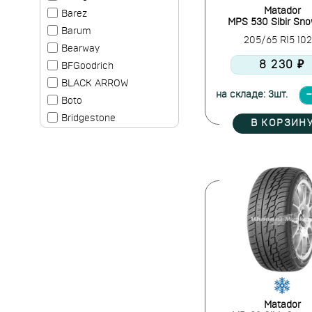
Matador
Barez
MPS 530 Sibir Sno
Barum
205/65 R15 10
Bearway
8 230 ₽
BFGoodrich
BLACK ARROW
на складе: 3шт.
Boto
Bridgestone
В КОРЗИН
Cachland
Clear
Comforser
Compasal
Continental
Contyre
Cooper
Cordiant
Delinte
Delmax
Matador
Doublestar