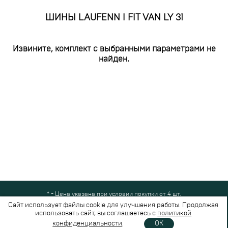
ШИНЫ LAUFENN I FIT VAN LY 31
Извините, комплект с выбранными параметрами не
найден.
* - Цена указана при условии покупки от 4 шт.
Все права защищены © 2024-2026,
Шинный Маркет
(ООО "Безопасные
Сайт использует файлы cookie для улучшения работы. Продолжая
шины")
использовать сайт, вы соглашаетесь с
политикой
Вся представленная на сайте информация носит справочный характер и не
конфиденциальности
.
OK