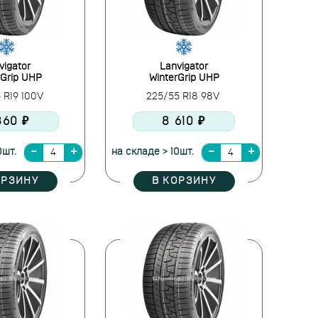
vigator
Lanvigator
rGrip UHP
WinterGrip UHP
 R19 100V
225/55 R18 98V
860 ₽
8 610 ₽
0шт.
на складе > 10шт.
ОРЗИНУ
В КОРЗИНУ