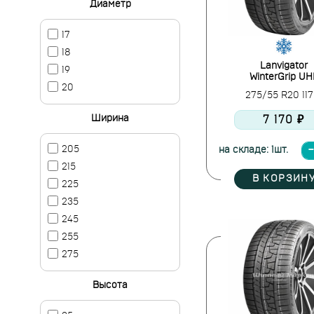
Диаметр
17
18
Lanvigator
19
WinterGrip UH
20
275/55 R20 11
Ширина
7 170 ₽
205
на складе: 1шт.
215
В КОРЗИН
225
235
245
255
275
Высота