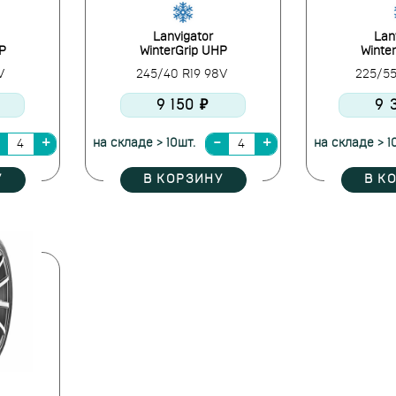
Lanvigator
Lan
P
WinterGrip UHP
Winte
6V
245/40 R19 98V
225/55
9 150 ₽
9 
на складе > 10шт.
на складе > 1
У
В КОРЗИНУ
В К