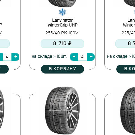
Lanvigator
Lan
P
WinterGrip UHP
Winte
6V
255/40 R19 100V
225/4
8 710 ₽
8 
на складе > 10шт.
на складе > 1
У
В КОРЗИНУ
В К