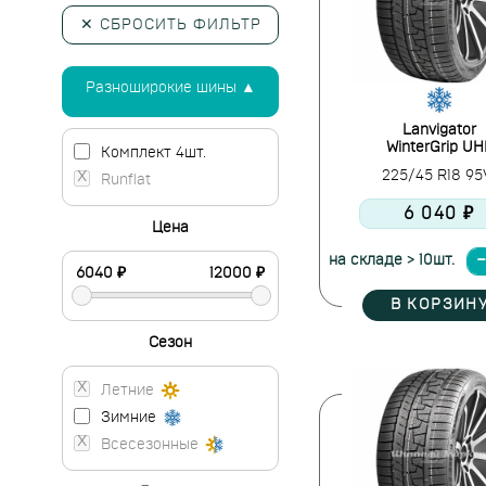
✕ СБРОСИТЬ ФИЛЬТР
Разноширокие шины ▲
Lanvigator
WinterGrip UH
Комплект 4шт.
225/45 R18 9
Runflat
6 040 ₽
Цена
на складе > 10шт.
В КОРЗИН
Сезон
Летние
Зимние
Всесезонные