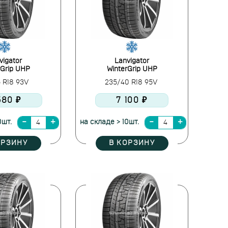
vigator
Lanvigator
rGrip UHP
WinterGrip UHP
5 R18 93V
235/40 R18 95V
580 ₽
7 100 ₽
0шт.
на складе > 10шт.
ОРЗИНУ
В КОРЗИНУ