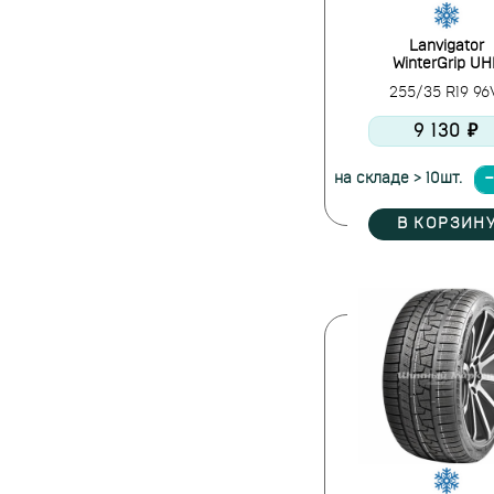
Lanvigator
WinterGrip UH
255/35 R19 9
9 130 ₽
на складе > 10шт.
В КОРЗИН