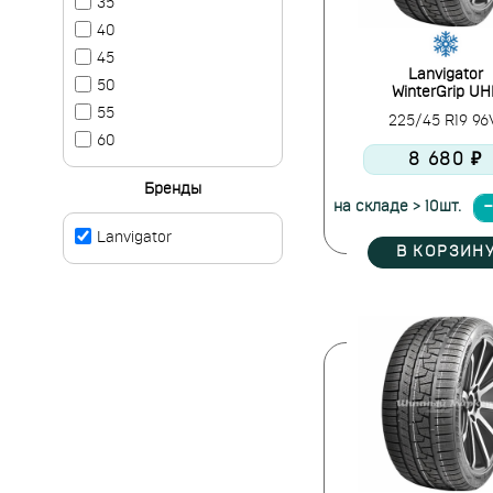
35
40
45
Lanvigator
50
WinterGrip UH
55
225/45 R19 9
60
8 680 ₽
Бренды
на складе > 10шт.
Lanvigator
В КОРЗИН