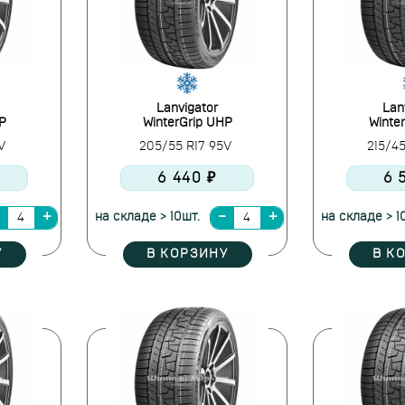
Lanvigator
Lan
P
WinterGrip UHP
Winte
5V
205/55 R17 95V
215/4
6 440 ₽
6 
на складе > 10шт.
на складе > 1
У
В КОРЗИНУ
В К