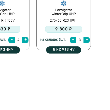
vigator
Lanvigator
rGrip UHP
WinterGrip UHP
 R19 103V
275/60 R20 119H
330 ₽
9 800 ₽
0шт.
на складе: 3шт.
ОРЗИНУ
В КОРЗИНУ