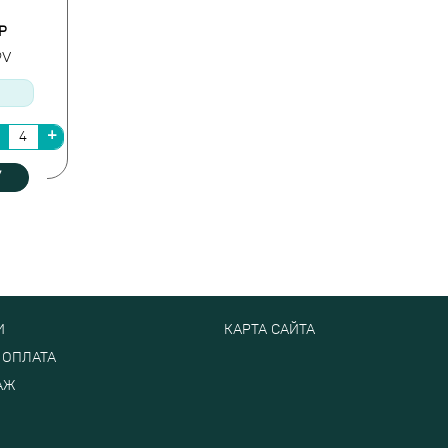
P
9V
У
И
КАРТА САЙТА
 ОПЛАТА
АЖ