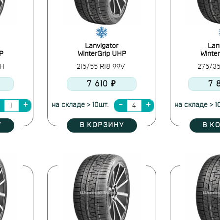
Lanvigator
Lan
P
WinterGrip UHP
Winte
7H
215/55 R18 99V
275/35
7 610 ₽
7 
на складе > 10шт.
на складе > 1
У
В КОРЗИНУ
В К