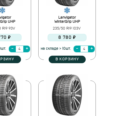
vigator
Lanvigator
rGrip UHP
WinterGrip UHP
0 R19 93V
235/50 R19 103V
770 ₽
8 780 ₽
0шт.
на складе > 10шт.
ОРЗИНУ
В КОРЗИНУ