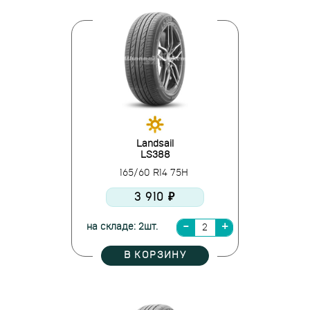
Landsail
LS388
165/60 R14 75H
3 910 ₽
на складе: 2шт.
В КОРЗИНУ