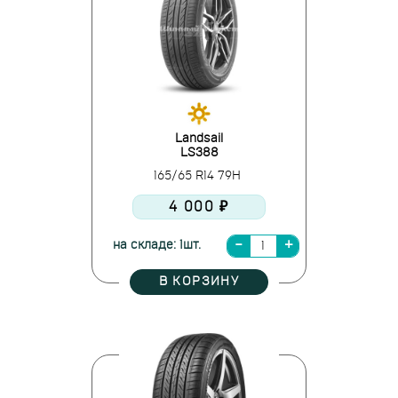
Landsail
LS388
165/65 R14 79H
4 000 ₽
на складе: 1шт.
В КОРЗИНУ