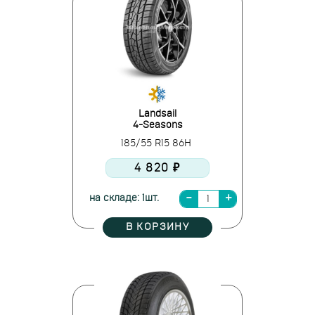
Landsail
4-Seasons
185/55 R15 86H
4 820 ₽
на складе: 1шт.
В КОРЗИНУ