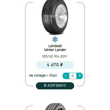
Landsail
Winter Lander
185/60 R14 82H
4 670 ₽
на складе > 10шт.
В КОРЗИНУ