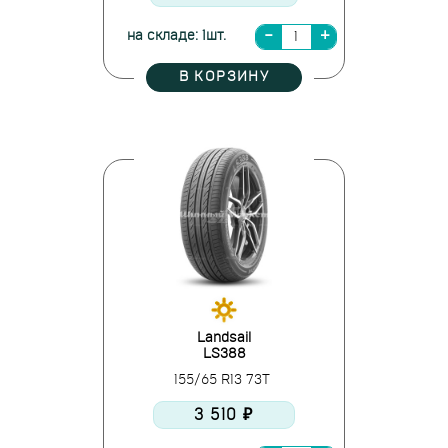
на складе: 1шт.
В КОРЗИНУ
Landsail
LS388
155/65 R13 73T
3 510 ₽