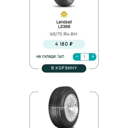
Landsail
LS388
165/70 R14 81H
4 180 ₽
на складе: 1шт.
В КОРЗИНУ