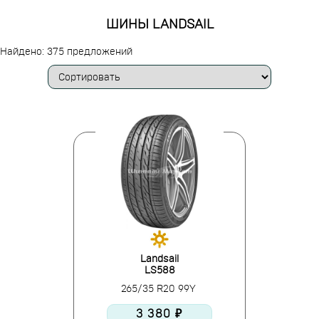
ШИНЫ LANDSAIL
Найдено: 375 предложений
Landsail
LS588
265/35 R20 99Y
3 380 ₽