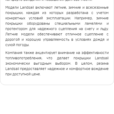
Модели Landsail включают летние, зимние и всесезонные
покрышки, каждая из которых разработана с учетом
конкретных условий эксплуатации. Например, зимние
покрышки оборудованы специальными ламелями и
протектором для надежного сцепления на снегу и льду.
Летние модели обеспечивают отличное сцепление с
дорогой и хорошую управляемость в условиях дождя и
сухой погоды.
Компания также акцентирует внимание на эффективности
топливопотребления, что делает покрышки Landsail
экономически выгодным выбором. В целом, резина
Landsail предоставляет надежное и комфортное вождение
при доступной цене.