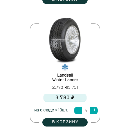
Landsail
Winter Lander
155/70 R13 75T
3 780 ₽
на складе > 10шт.
В КОРЗИНУ