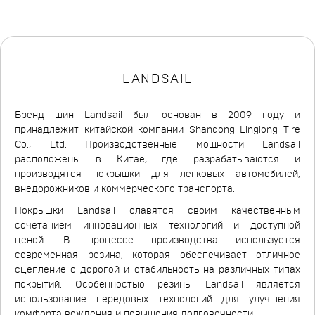
LANDSAIL
Бренд шин Landsail был основан в 2009 году и
принадлежит китайской компании Shandong Linglong Tire
Co., Ltd. Производственные мощности Landsail
расположены в Китае, где разрабатываются и
производятся покрышки для легковых автомобилей,
внедорожников и коммерческого транспорта.
Покрышки Landsail славятся своим качественным
сочетанием инновационных технологий и доступной
ценой. В процессе производства используется
современная резина, которая обеспечивает отличное
сцепление с дорогой и стабильность на различных типах
покрытий. Особенностью резины Landsail является
использование передовых технологий для улучшения
комфорта вождения и повышения долговечности.