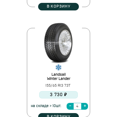
В КОРЗИНУ
Landsail
Winter Lander
155/65 R13 73T
3 730 ₽
на складе > 10шт.
В КОРЗИНУ