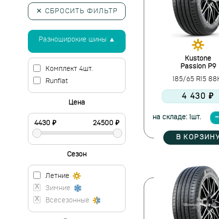
✕ СБРОСИТЬ ФИЛЬТР
Разноширокие шины ▲
Kustone
Passion P9
Комплект 4шт.
185/65 R15 8
Runflat
4 430 ₽
Цена
на складе: 1шт.
В КОРЗИН
Сезон
Летние
Зимние
Всесезонные