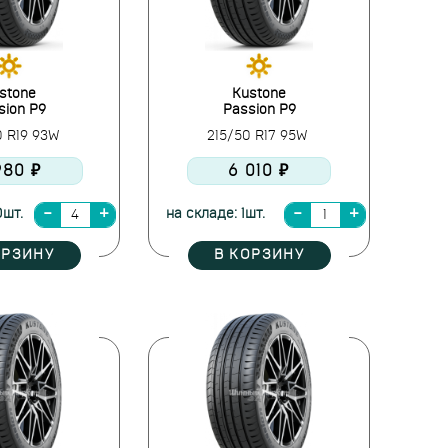
stone
Kustone
sion P9
Passion P9
0 R19 93W
215/50 R17 95W
980 ₽
6 010 ₽
0шт.
на складе: 1шт.
ОРЗИНУ
В КОРЗИНУ