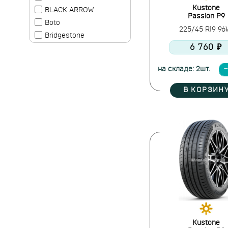
Kustone
BLACK ARROW
Passion P9
Boto
225/45 R19 9
Bridgestone
6 760 ₽
Cachland
Clear
на складе: 2шт.
Comforser
Compasal
В КОРЗИН
Continental
Contyre
Cooper
Cordiant
Delinte
Delmax
Doublestar
Dunlop
Duraturn
Dynamo
Kustone
Ecovision