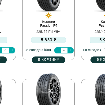
Kustone
Ku
Passion P9
Pas
4W
225/55 R16 95V
225/4
5 830 ₽
5 
на складе > 10шт.
на складе > 1
У
В КОРЗИНУ
В К