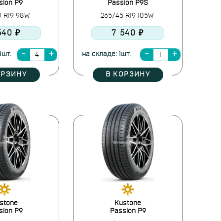
sion P9
Passion P9S
0 R19 98W
265/45 R19 105W
540 ₽
7 540 ₽
0шт.
на складе: 1шт.
ОРЗИНУ
В КОРЗИНУ
stone
Kustone
sion P9
Passion P9