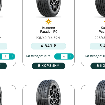
Kustone
Ku
Passion P9
Pas
8H
195/60 R16 89H
225/4
4 840 ₽
5 
на складе: 9шт.
на складе: 1
У
В КОРЗИНУ
В К