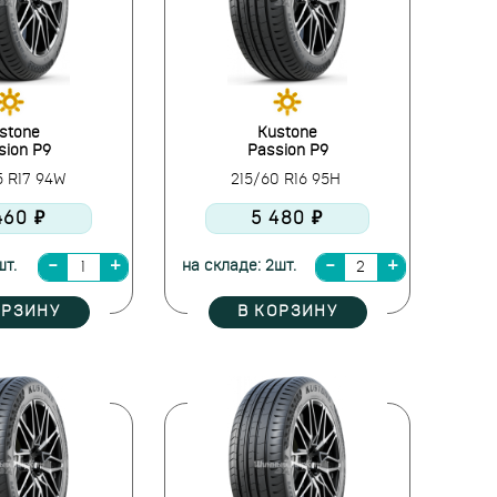
stone
Kustone
sion P9
Passion P9
5 R17 94W
215/60 R16 95H
460 ₽
5 480 ₽
шт.
на складе: 2шт.
ОРЗИНУ
В КОРЗИНУ