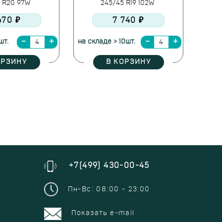
5 R20 97W
245/45 R19 102W
670 ₽
7 740 ₽
шт.
на складе > 10шт.
ОРЗИНУ
В КОРЗИНУ
+7(499) 430-00-45
Пн-Вс: 08:00 - 23:00
Показать e-mail