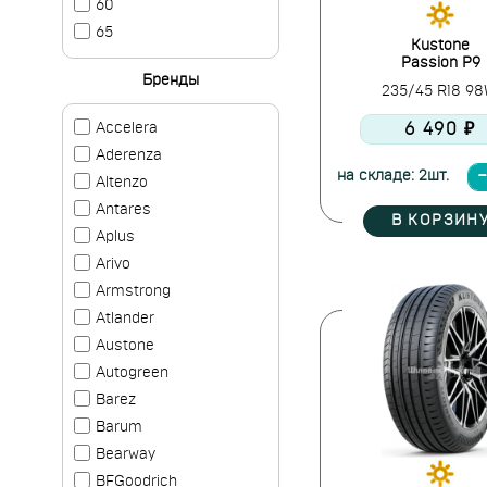
60
65
Kustone
Passion P9
Бренды
235/45 R18 9
6 490 ₽
Accelera
Aderenza
на складе: 2шт.
Altenzo
Antares
В КОРЗИН
Aplus
Arivo
Armstrong
Atlander
Austone
Autogreen
Barez
Barum
Bearway
BFGoodrich