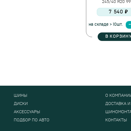
245/40 R20 9
Greentrac
7 540 ₽
Grenlander
Gripmax
на складе > 10шт.
GT Radial
Habilead
В КОРЗИН
Hankook
Headway
Hifly
Ikon Tyres
Ilink
Imperial
JASSITOW
Jesstire
ШИНЫ
О КОМПАНИ
Joyroad
ДИСКИ
ДОСТАВКА И
Kapsen
АКСЕССУАРЫ
ШИНОМОНТ
Kinforest
ПОДБОР ПО АВТО
КОНТАКТЫ
Kleber