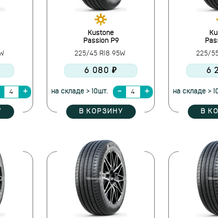
Kustone
Ku
Passion P9
Pas
8W
225/45 R18 95W
225/55
6 080 ₽
6 
на складе > 10шт.
на складе > 1
У
В КОРЗИНУ
В К