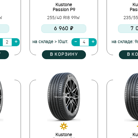
Kustone
Ku
Passion P9
Pas
6W
255/40 R18 99W
235/55
6 960 ₽
7 
на складе > 10шт.
на складе: 9
У
В КОРЗИНУ
В К
Kustone
Ku