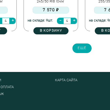
9W
245/50 R18 104W
255/3
7 570 ₽
7 
на складе: 9шт.
на складе: 9
У
В КОРЗИНУ
В К
ЕЩЁ
И
КАРТА САЙТА
 ОПЛАТА
АЖ