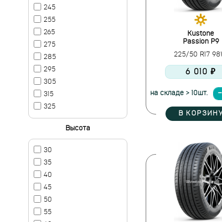
245
255
265
Kustone
Passion P9
275
225/50 R17 9
285
295
6 010 ₽
305
на складе > 10шт.
315
325
В КОРЗИН
Высота
30
35
40
45
50
55