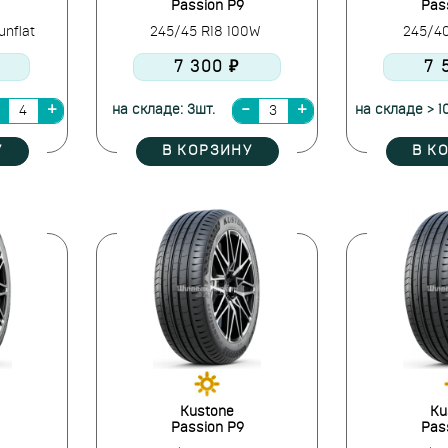
Passion P9
Pas
nflat
245/45 R18 100W
245/4
7 300 ₽
7 
на складе: 3шт.
на складе > 1
У
В КОРЗИНУ
В К
Kustone
Ku
Passion P9
Pas