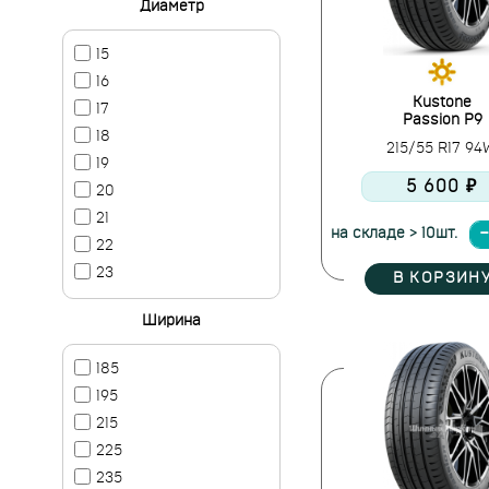
Диаметр
15
16
Kustone
17
Passion P9
18
215/55 R17 9
19
5 600 ₽
20
21
на складе > 10шт.
22
23
В КОРЗИН
Ширина
185
195
215
225
235