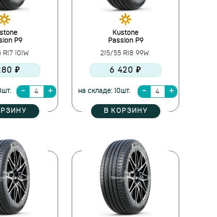
stone
Kustone
sion P9
Passion P9
 R17 101W
215/55 R18 99W
280 ₽
6 420 ₽
0шт.
на складе: 10шт.
ОРЗИНУ
В КОРЗИНУ