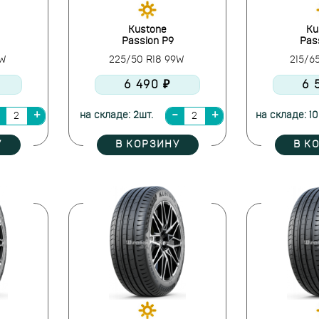
Kustone
Ku
Passion P9
Pas
8W
225/50 R18 99W
215/6
6 490 ₽
6 
на складе: 2шт.
на складе: 10
У
В КОРЗИНУ
В К