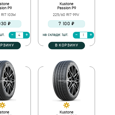
stone
Kustone
sion P9
Passion P9
 R17 103W
225/60 R17 99V
030 ₽
7 100 ₽
шт.
на складе: 1шт.
ОРЗИНУ
В КОРЗИНУ
stone
Kustone