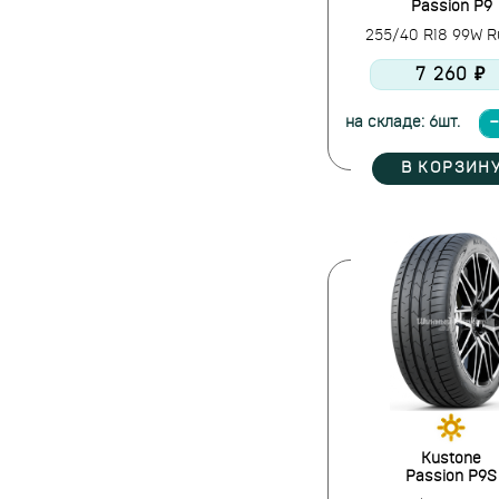
Passion P9
Evergreen
255/40 R18 99W Ru
Falken
7 260 ₽
Farroad
FEDERAL
на складе: 6шт.
Firemax
Firestone
В КОРЗИН
Formula
Fortune
Forward
Fronway
Frztrac
Fulda
Galaxia
General Tire
Gislaved
Goform
Kustone
Goodride
Passion P9S
Goodyear