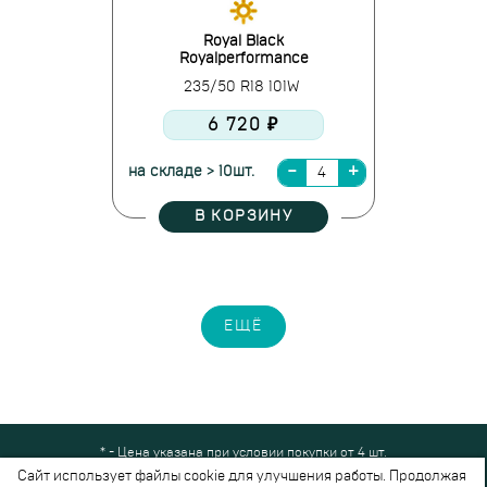
Royal Black
Royalperformance
235/50 R18 101W
6 720 ₽
на складе > 10шт.
В КОРЗИНУ
ЕЩЁ
* - Цена указана при условии покупки от 4 шт.
Все права защищены © 2024-2026,
Шинный Маркет
(ООО "Безопасные
Сайт использует файлы cookie для улучшения работы. Продолжая