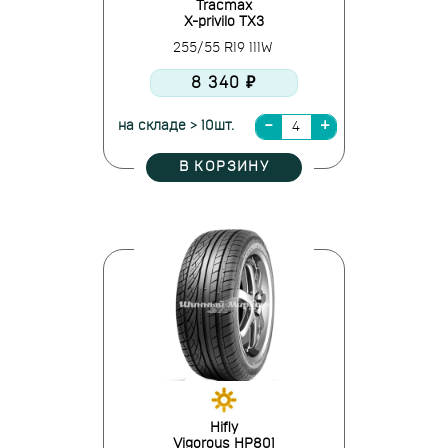
Tracmax
X-privilo TX3
255/55 R19 111W
8 340 ₽
на складе > 10шт.
В КОРЗИНУ
Hifly
Vigorous HP801