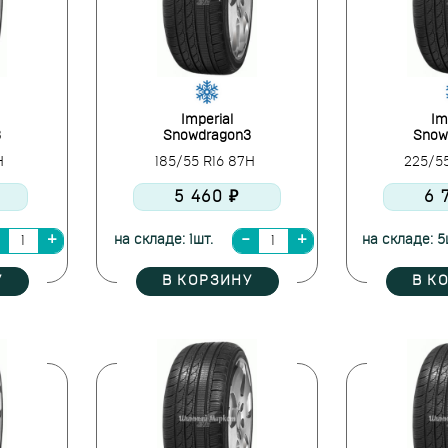
Imperial
Im
3
Snowdragon3
Snow
1H
185/55 R16 87H
225/5
5 460 ₽
6 
на складе: 1шт.
на складе: 5
У
В КОРЗИНУ
В К