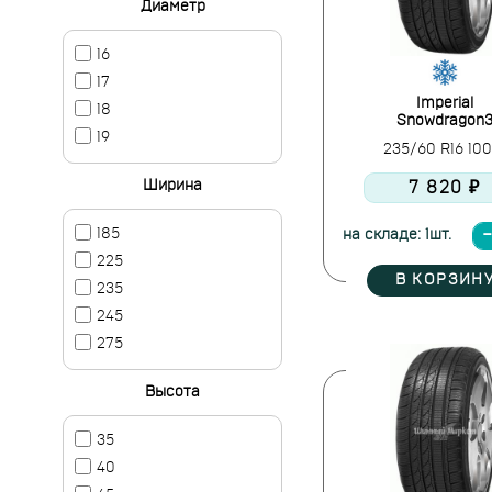
Диаметр
16
17
Imperial
18
Snowdragon
19
235/60 R16 10
Ширина
7 820 ₽
185
на складе: 1шт.
225
В КОРЗИН
235
245
275
Высота
35
40