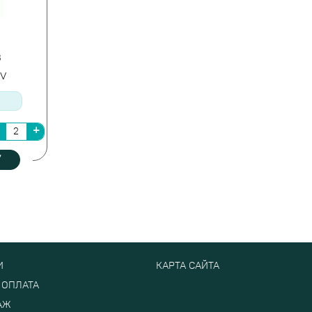
3
0V
У
И
КАРТА САЙТА
 ОПЛАТА
АЖ