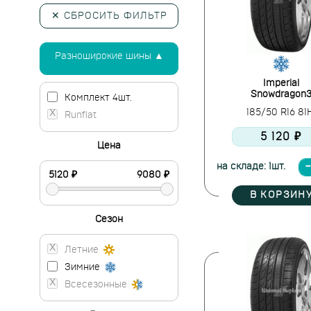
✕ СБРОСИТЬ ФИЛЬТР
Разноширокие шины ▲
Imperial
Snowdragon
Комплект 4шт.
185/50 R16 8
Runflat
5 120 ₽
Цена
на складе: 1шт.
В КОРЗИН
Сезон
Летние
Зимние
Всесезонные