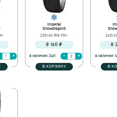
Imperial
Im
3
Snowdragon3
Snow
0H
235/40 R18 95V
245/4
8 160 ₽
8 
в наличии: 2шт.
в наличии: 1
У
В КОРЗИНУ
В К