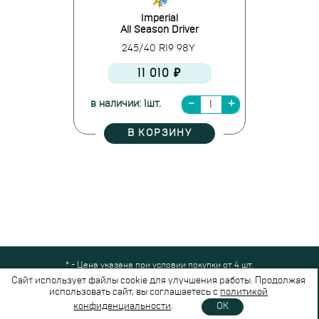
Imperial
All Season Driver
245/40 R19 98Y
11 010 ₽
в наличии: 1шт.
В КОРЗИНУ
* - Цена указана при условии покупки от 4 шт.
Все права защищены © 2024-2026,
Шинный Маркет
(ООО "Безопасные
Сайт использует файлы cookie для улучшения работы. Продолжая
шины")
использовать сайт, вы соглашаетесь с
политикой
Вся представленная на сайте информация носит справочный характер и не
конфиденциальности
.
OK
является публичной офертой.