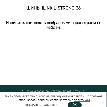
ШИНЫ ILINK L-STRONG 36
Извините, комплект с выбранными параметрами не
найден.
* - Цена указана при условии покупки от 4 шт.
Все права защищены © 2024-2026,
Шинный Маркет
(ООО "Безопасные
Сайт использует файлы cookie для улучшения работы. Продолжая
шины")
использовать сайт, вы соглашаетесь с
политикой
Вся представленная на сайте информация носит справочный характер и не
конфиденциальности
.
OK