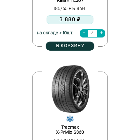
ReliaX TE307
185/65 R14 86H
3 880 ₽
на складе > 10шт.
В КОРЗИНУ
Tracmax
X-Privilo S360