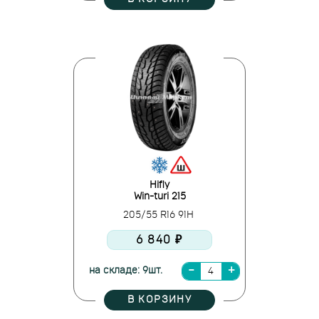
Hifly
Win-turi 215
205/55 R16 91H
6 840 ₽
на складе: 9шт.
В КОРЗИНУ