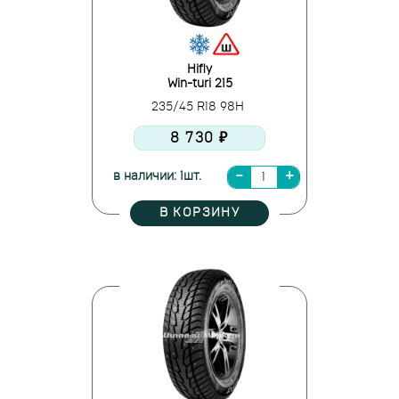
Hifly
Win-turi 215
235/45 R18 98H
8 730 ₽
в наличии: 1шт.
В КОРЗИНУ