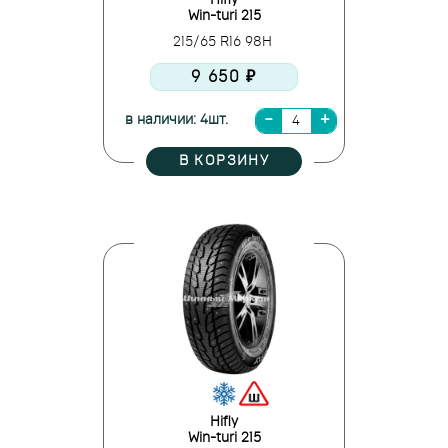
Hifly
Win-turi 215
215/65 R16 98H
9 650 ₽
в наличии: 4шт.
В КОРЗИНУ
Hifly
Win-turi 215