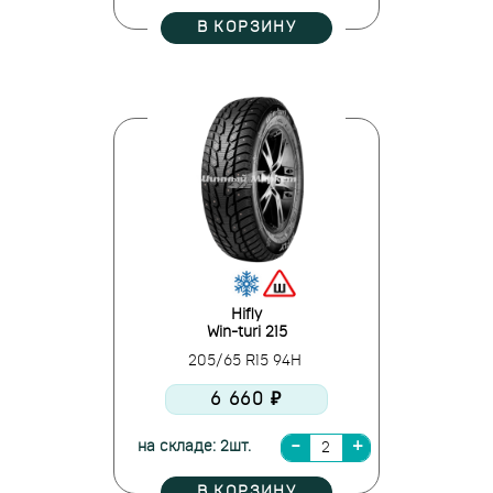
В КОРЗИНУ
Hifly
Win-turi 215
205/65 R15 94H
6 660 ₽
на складе: 2шт.
В КОРЗИНУ