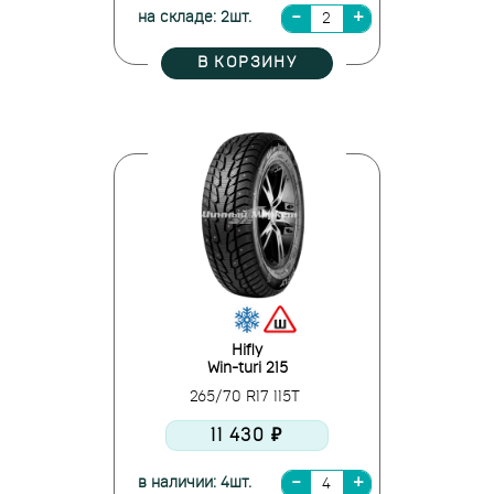
на складе: 2шт.
В КОРЗИНУ
Hifly
Win-turi 215
265/70 R17 115T
11 430 ₽
в наличии: 4шт.