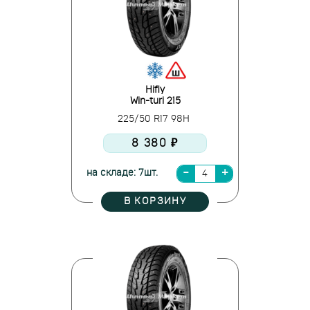
Hifly
Win-turi 215
225/50 R17 98H
8 380 ₽
на складе: 7шт.
В КОРЗИНУ