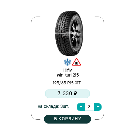
Hifly
Win-turi 215
195/65 R15 91T
7 330 ₽
на складе: 3шт.
В КОРЗИНУ