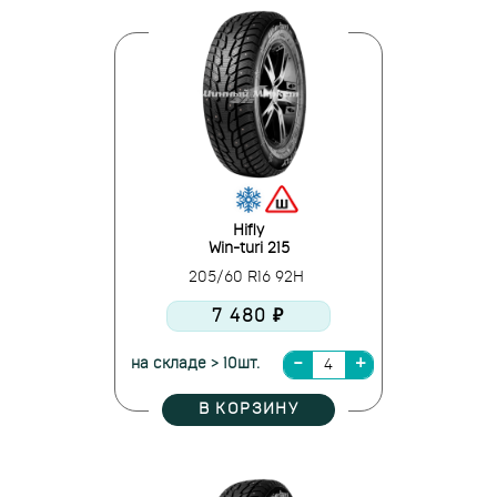
Hifly
Win-turi 215
205/60 R16 92H
7 480 ₽
на складе > 10шт.
В КОРЗИНУ