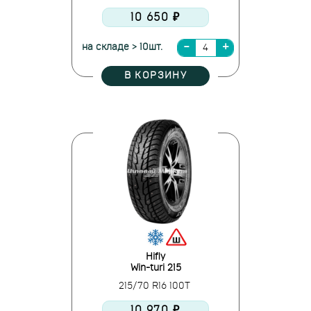
10 650 ₽
на складе > 10шт.
В КОРЗИНУ
Hifly
Win-turi 215
215/70 R16 100T
10 970 ₽