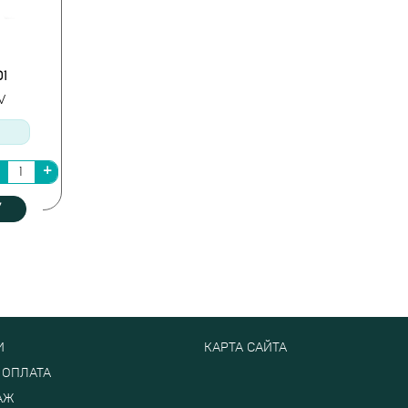
01
1V
У
И
КАРТА САЙТА
 ОПЛАТА
АЖ