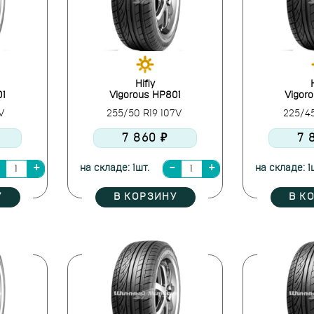
Hifly
01
Vigorous HP801
Vigor
9V
255/50 R19 107V
225/4
7 860 ₽
7 
на складе: 1шт.
на складе: 1
У
В КОРЗИНУ
В К