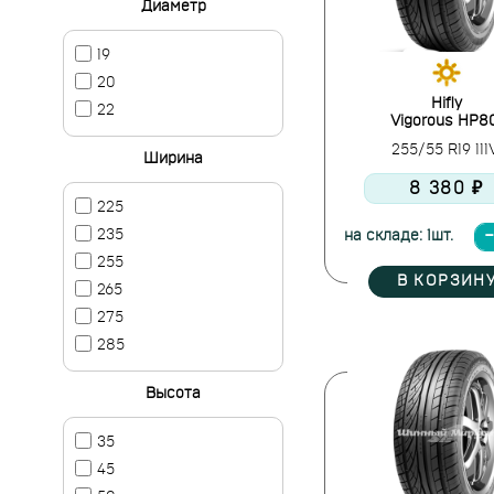
Диаметр
19
20
Hifly
22
Vigorous HP8
255/55 R19 11
Ширина
8 380 ₽
225
235
на складе: 1шт.
255
В КОРЗИН
265
275
285
Высота
35
45