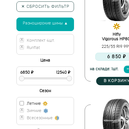
✕ СБРОСИТЬ ФИЛЬТР
Разноширокие шины ▲
Hifly
Vigorous HP8
Комплект 4шт.
225/55 R19 9
Runflat
6 850 ₽
Цена
на складе: 1шт.
В КОРЗИН
Сезон
Летние
Зимние
Всесезонные