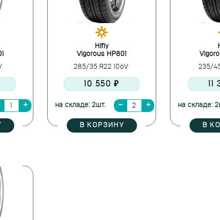
Hifly
01
Vigorous HP801
Vigor
1V
285/35 R22 106V
235/4
10 550 ₽
11
на складе: 2шт.
на складе: 2
У
В КОРЗИНУ
В К