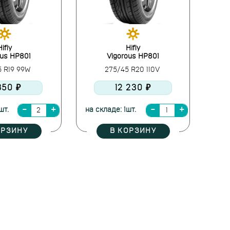
Hifly
Hifly
ous HP801
Vigorous HP801
5 R19 99W
275/45 R20 110V
 350 ₽
12 230 ₽
шт.
на складе: 1шт.
ОРЗИНУ
В КОРЗИНУ