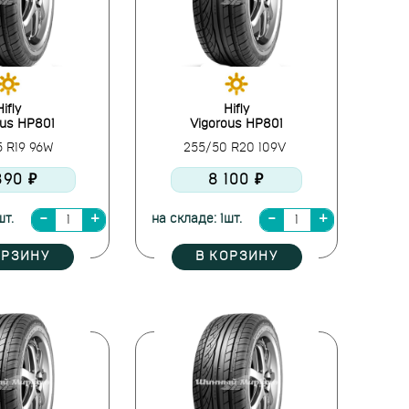
Hifly
Hifly
ous HP801
Vigorous HP801
5 R19 96W
255/50 R20 109V
890 ₽
8 100 ₽
шт.
на складе: 1шт.
ОРЗИНУ
В КОРЗИНУ